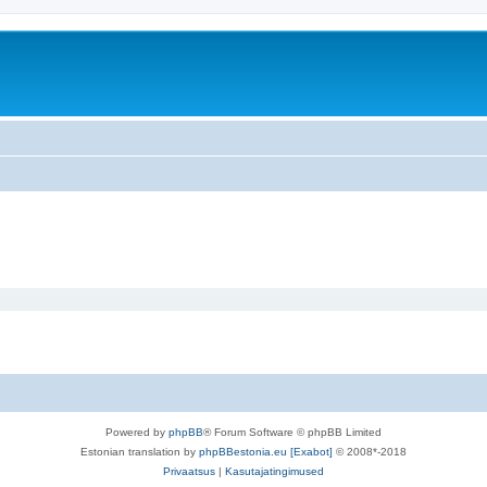
Powered by
phpBB
® Forum Software © phpBB Limited
Estonian translation by
phpBBestonia.eu [Exabot]
© 2008*-2018
Privaatsus
|
Kasutajatingimused