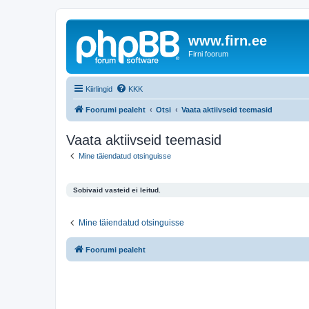
www.firn.ee
Firni foorum
Kiirlingid
KKK
Foorumi pealeht
Otsi
Vaata aktiivseid teemasid
Vaata aktiivseid teemasid
Mine täiendatud otsinguisse
Sobivaid vasteid ei leitud.
Mine täiendatud otsinguisse
Foorumi pealeht