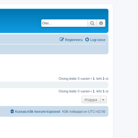
Otsi
Täiendatud otsing
Registreeru
Logi sisse
Otsing leidis 0 vastet •
1
. leht
1
-st
Otsing leidis 0 vastet •
1
. leht
1
-st
Hüppa
Kustuta kõik foorumi küpsised
Kõik kellaajad on
UTC+02:00