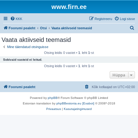
www.firn.ee
KKK
Registreeru
Logi sisse
O
Foorumi pealeht
Otsi
Vaata aktiivseid teemasid
t
Vaata aktiivseid teemasid
s
Mine täiendatud otsinguisse
i
Otsing leidis 0 vastet •
1
. leht
1
-st
Sobivaid vasteid ei leitud.
Otsing leidis 0 vastet •
1
. leht
1
-st
Hüppa
Foorumi pealeht
Kõik kellaajad on
UTC+02:00
Powered by
phpBB
® Forum Software © phpBB Limited
Estonian translation by
phpBBestonia.eu [Exabot]
© 2008*-2018
Privaatsus
|
Kasutajatingimused