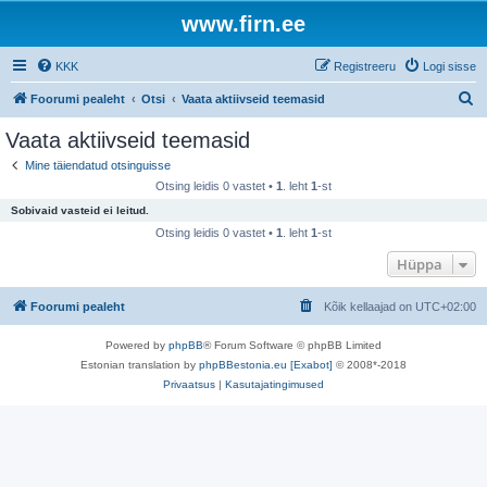
www.firn.ee
KKK
Registreeru
Logi sisse
O
Foorumi pealeht
Otsi
Vaata aktiivseid teemasid
t
Vaata aktiivseid teemasid
s
Mine täiendatud otsinguisse
i
Otsing leidis 0 vastet •
1
. leht
1
-st
Sobivaid vasteid ei leitud.
Otsing leidis 0 vastet •
1
. leht
1
-st
Hüppa
Foorumi pealeht
Kõik kellaajad on
UTC+02:00
Powered by
phpBB
® Forum Software © phpBB Limited
Estonian translation by
phpBBestonia.eu [Exabot]
© 2008*-2018
Privaatsus
|
Kasutajatingimused