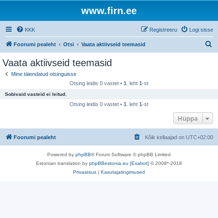
www.firn.ee
KKK
Registreeru
Logi sisse
O
Foorumi pealeht
Otsi
Vaata aktiivseid teemasid
t
Vaata aktiivseid teemasid
s
Mine täiendatud otsinguisse
i
Otsing leidis 0 vastet •
1
. leht
1
-st
Sobivaid vasteid ei leitud.
Otsing leidis 0 vastet •
1
. leht
1
-st
Hüppa
Foorumi pealeht
Kõik kellaajad on
UTC+02:00
Powered by
phpBB
® Forum Software © phpBB Limited
Estonian translation by
phpBBestonia.eu [Exabot]
© 2008*-2018
Privaatsus
|
Kasutajatingimused