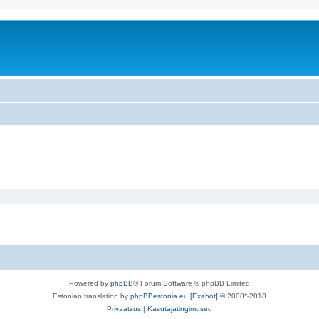
Powered by
phpBB
® Forum Software © phpBB Limited
Estonian translation by
phpBBestonia.eu [Exabot]
© 2008*-2018
Privaatsus
|
Kasutajatingimused