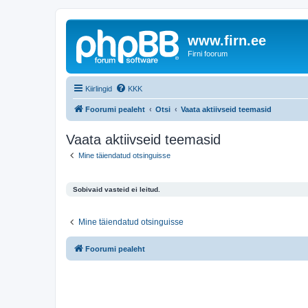
www.firn.ee
Firni foorum
Kiirlingid
KKK
Foorumi pealeht
Otsi
Vaata aktiivseid teemasid
Vaata aktiivseid teemasid
Mine täiendatud otsinguisse
Sobivaid vasteid ei leitud.
Mine täiendatud otsinguisse
Foorumi pealeht