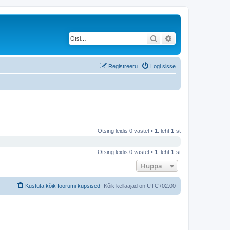
Otsi
Täiendatud otsing
Registreeru
Logi sisse
Otsing leidis 0 vastet •
1
. leht
1
-st
Otsing leidis 0 vastet •
1
. leht
1
-st
Hüppa
Kustuta kõik foorumi küpsised
Kõik kellaajad on
UTC+02:00