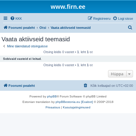
www.firn.ee
KKK
Registreeru
Logi sisse
O
Foorumi pealeht
Otsi
Vaata aktiivseid teemasid
t
Vaata aktiivseid teemasid
s
Mine täiendatud otsinguisse
i
Otsing leidis 0 vastet •
1
. leht
1
-st
Sobivaid vasteid ei leitud.
Otsing leidis 0 vastet •
1
. leht
1
-st
Hüppa
Foorumi pealeht
Kõik kellaajad on
UTC+02:00
Powered by
phpBB
® Forum Software © phpBB Limited
Estonian translation by
phpBBestonia.eu [Exabot]
© 2008*-2018
Privaatsus
|
Kasutajatingimused