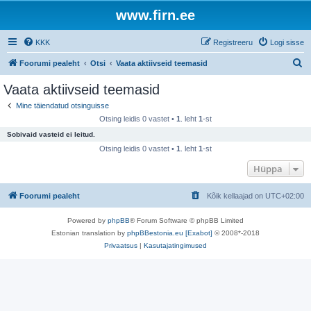
www.firn.ee
KKK
Registreeru
Logi sisse
O
Foorumi pealeht
Otsi
Vaata aktiivseid teemasid
t
Vaata aktiivseid teemasid
s
Mine täiendatud otsinguisse
i
Otsing leidis 0 vastet •
1
. leht
1
-st
Sobivaid vasteid ei leitud.
Otsing leidis 0 vastet •
1
. leht
1
-st
Hüppa
Foorumi pealeht
Kõik kellaajad on
UTC+02:00
Powered by
phpBB
® Forum Software © phpBB Limited
Estonian translation by
phpBBestonia.eu [Exabot]
© 2008*-2018
Privaatsus
|
Kasutajatingimused