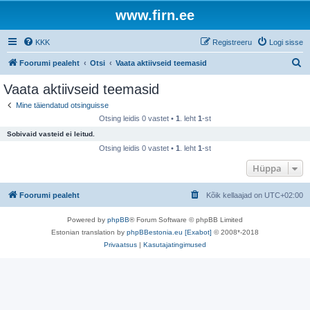
www.firn.ee
KKK
Registreeru
Logi sisse
O
Foorumi pealeht
Otsi
Vaata aktiivseid teemasid
t
Vaata aktiivseid teemasid
s
Mine täiendatud otsinguisse
i
Otsing leidis 0 vastet •
1
. leht
1
-st
Sobivaid vasteid ei leitud.
Otsing leidis 0 vastet •
1
. leht
1
-st
Hüppa
Foorumi pealeht
Kõik kellaajad on
UTC+02:00
Powered by
phpBB
® Forum Software © phpBB Limited
Estonian translation by
phpBBestonia.eu [Exabot]
© 2008*-2018
Privaatsus
|
Kasutajatingimused