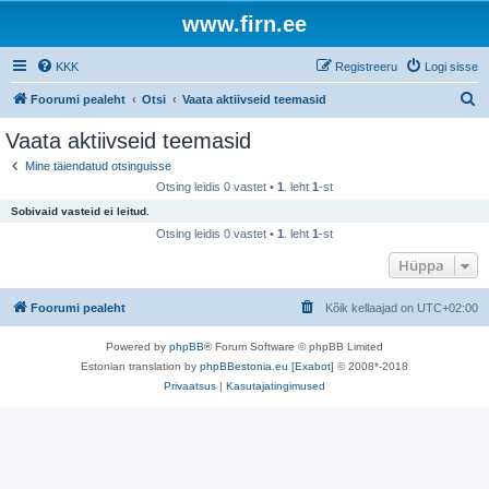
www.firn.ee
KKK
Registreeru
Logi sisse
O
Foorumi pealeht
Otsi
Vaata aktiivseid teemasid
t
Vaata aktiivseid teemasid
s
Mine täiendatud otsinguisse
i
Otsing leidis 0 vastet •
1
. leht
1
-st
Sobivaid vasteid ei leitud.
Otsing leidis 0 vastet •
1
. leht
1
-st
Hüppa
Foorumi pealeht
Kõik kellaajad on
UTC+02:00
Powered by
phpBB
® Forum Software © phpBB Limited
Estonian translation by
phpBBestonia.eu [Exabot]
© 2008*-2018
Privaatsus
|
Kasutajatingimused