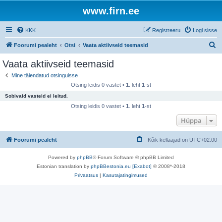
www.firn.ee
KKK
Registreeru
Logi sisse
O
Foorumi pealeht
Otsi
Vaata aktiivseid teemasid
t
Vaata aktiivseid teemasid
s
Mine täiendatud otsinguisse
i
Otsing leidis 0 vastet •
1
. leht
1
-st
Sobivaid vasteid ei leitud.
Otsing leidis 0 vastet •
1
. leht
1
-st
Hüppa
Foorumi pealeht
Kõik kellaajad on
UTC+02:00
Powered by
phpBB
® Forum Software © phpBB Limited
Estonian translation by
phpBBestonia.eu [Exabot]
© 2008*-2018
Privaatsus
|
Kasutajatingimused