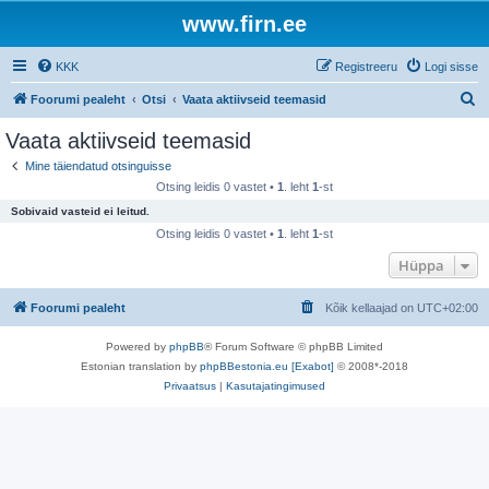
www.firn.ee
KKK
Registreeru
Logi sisse
O
Foorumi pealeht
Otsi
Vaata aktiivseid teemasid
t
Vaata aktiivseid teemasid
s
Mine täiendatud otsinguisse
i
Otsing leidis 0 vastet •
1
. leht
1
-st
Sobivaid vasteid ei leitud.
Otsing leidis 0 vastet •
1
. leht
1
-st
Hüppa
Foorumi pealeht
Kõik kellaajad on
UTC+02:00
Powered by
phpBB
® Forum Software © phpBB Limited
Estonian translation by
phpBBestonia.eu [Exabot]
© 2008*-2018
Privaatsus
|
Kasutajatingimused