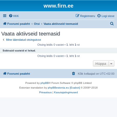
www.firn.ee
KKK
Registreeru
Logi sisse
O
Foorumi pealeht
Otsi
Vaata aktiivseid teemasid
t
Vaata aktiivseid teemasid
s
Mine täiendatud otsinguisse
i
Otsing leidis 0 vastet •
1
. leht
1
-st
Sobivaid vasteid ei leitud.
Otsing leidis 0 vastet •
1
. leht
1
-st
Hüppa
Foorumi pealeht
Kõik kellaajad on
UTC+02:00
Powered by
phpBB
® Forum Software © phpBB Limited
Estonian translation by
phpBBestonia.eu [Exabot]
© 2008*-2018
Privaatsus
|
Kasutajatingimused