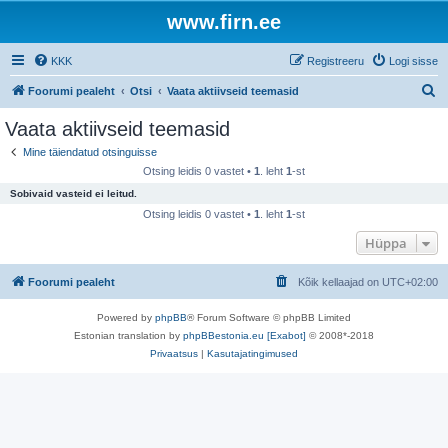
www.firn.ee
KKK
Registreeru
Logi sisse
O
Foorumi pealeht
Otsi
Vaata aktiivseid teemasid
t
Vaata aktiivseid teemasid
s
Mine täiendatud otsinguisse
i
Otsing leidis 0 vastet •
1
. leht
1
-st
Sobivaid vasteid ei leitud.
Otsing leidis 0 vastet •
1
. leht
1
-st
Hüppa
Foorumi pealeht
Kõik kellaajad on
UTC+02:00
Powered by
phpBB
® Forum Software © phpBB Limited
Estonian translation by
phpBBestonia.eu [Exabot]
© 2008*-2018
Privaatsus
|
Kasutajatingimused