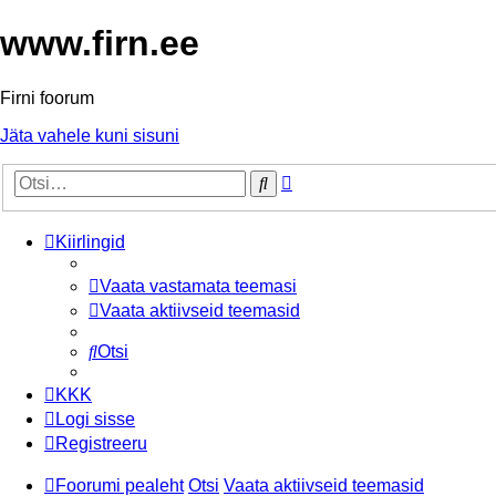
www.firn.ee
Firni foorum
Jäta vahele kuni sisuni
Täiendatud
Otsi
otsing
Kiirlingid
Vaata vastamata teemasi
Vaata aktiivseid teemasid
Otsi
KKK
Logi sisse
Registreeru
Foorumi pealeht
Otsi
Vaata aktiivseid teemasid