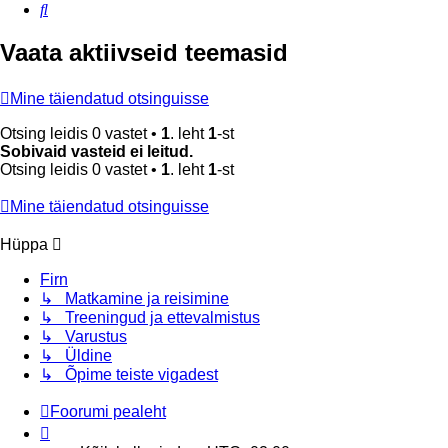
Otsi
Vaata aktiivseid teemasid
Mine täiendatud otsinguisse
Otsing leidis 0 vastet •
1
. leht
1
-st
Sobivaid vasteid ei leitud.
Otsing leidis 0 vastet •
1
. leht
1
-st
Mine täiendatud otsinguisse
Hüppa
Firn
↳ Matkamine ja reisimine
↳ Treeningud ja ettevalmistus
↳ Varustus
↳ Üldine
↳ Õpime teiste vigadest
Foorumi pealeht