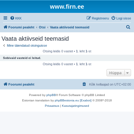
www.firn.ee
KKK
Registreeru
Logi sisse
O
Foorumi pealeht
Otsi
Vaata aktiivseid teemasid
t
Vaata aktiivseid teemasid
s
Mine täiendatud otsinguisse
i
Otsing leidis 0 vastet •
1
. leht
1
-st
Sobivaid vasteid ei leitud.
Otsing leidis 0 vastet •
1
. leht
1
-st
Hüppa
Foorumi pealeht
Kõik kellaajad on
UTC+02:00
Powered by
phpBB
® Forum Software © phpBB Limited
Estonian translation by
phpBBestonia.eu [Exabot]
© 2008*-2018
Privaatsus
|
Kasutajatingimused