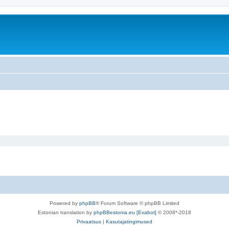
Powered by
phpBB
® Forum Software © phpBB Limited
Estonian translation by
phpBBestonia.eu [Exabot]
© 2008*-2018
Privaatsus
|
Kasutajatingimused