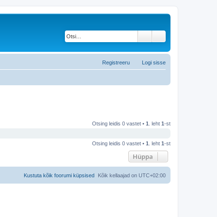
Otsi
Täiendatud otsing
Registreeru
Logi sisse
Otsing leidis 0 vastet •
1
. leht
1
-st
Otsing leidis 0 vastet •
1
. leht
1
-st
Hüppa
Kustuta kõik foorumi küpsised
Kõik kellaajad on
UTC+02:00