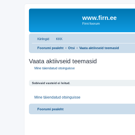
www.firn.ee
Firni foorum
Kiirlingid
KKK
Foorumi pealeht
Otsi
Vaata aktiivseid teemasid
Vaata aktiivseid teemasid
Mine täiendatud otsinguisse
Sobivaid vasteid ei leitud.
Mine täiendatud otsinguisse
Foorumi pealeht