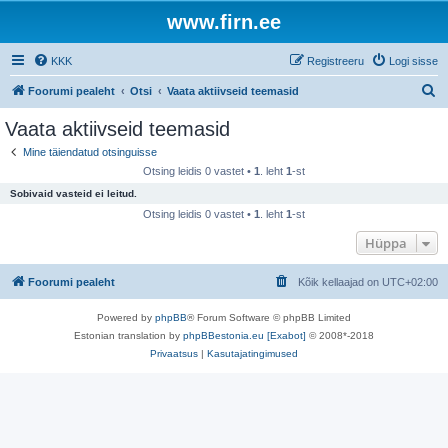
www.firn.ee
KKK
Registreeru
Logi sisse
O
Foorumi pealeht
Otsi
Vaata aktiivseid teemasid
t
Vaata aktiivseid teemasid
s
Mine täiendatud otsinguisse
i
Otsing leidis 0 vastet •
1
. leht
1
-st
Sobivaid vasteid ei leitud.
Otsing leidis 0 vastet •
1
. leht
1
-st
Hüppa
Foorumi pealeht
Kõik kellaajad on
UTC+02:00
Powered by
phpBB
® Forum Software © phpBB Limited
Estonian translation by
phpBBestonia.eu [Exabot]
© 2008*-2018
Privaatsus
|
Kasutajatingimused