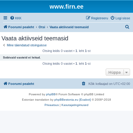
www.firn.ee
KKK
Registreeru
Logi sisse
O
Foorumi pealeht
Otsi
Vaata aktiivseid teemasid
t
Vaata aktiivseid teemasid
s
Mine täiendatud otsinguisse
i
Otsing leidis 0 vastet •
1
. leht
1
-st
Sobivaid vasteid ei leitud.
Otsing leidis 0 vastet •
1
. leht
1
-st
Hüppa
Foorumi pealeht
Kõik kellaajad on
UTC+02:00
Powered by
phpBB
® Forum Software © phpBB Limited
Estonian translation by
phpBBestonia.eu [Exabot]
© 2008*-2018
Privaatsus
|
Kasutajatingimused