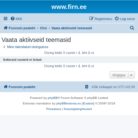
www.firn.ee
KKK
Registreeru
Logi sisse
O
Foorumi pealeht
Otsi
Vaata aktiivseid teemasid
t
Vaata aktiivseid teemasid
s
Mine täiendatud otsinguisse
i
Otsing leidis 0 vastet •
1
. leht
1
-st
Sobivaid vasteid ei leitud.
Otsing leidis 0 vastet •
1
. leht
1
-st
Hüppa
Foorumi pealeht
Kõik kellaajad on
UTC+02:00
Powered by
phpBB
® Forum Software © phpBB Limited
Estonian translation by
phpBBestonia.eu [Exabot]
© 2008*-2018
Privaatsus
|
Kasutajatingimused