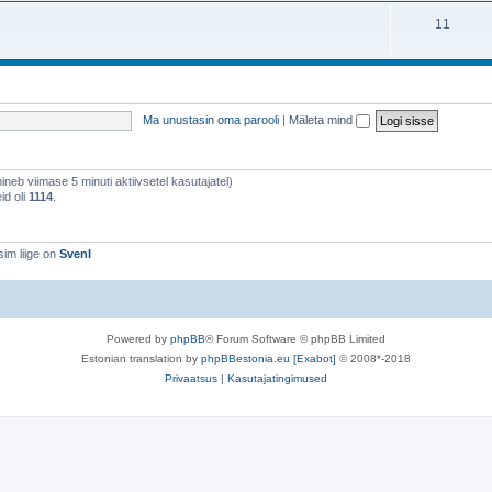
11
Ma unustasin oma parooli
|
Mäleta mind
õhineb viimase 5 minuti aktiivsetel kasutajatel)
id oli
1114
.
im liige on
SvenI
Powered by
phpBB
® Forum Software © phpBB Limited
Estonian translation by
phpBBestonia.eu [Exabot]
© 2008*-2018
Privaatsus
|
Kasutajatingimused