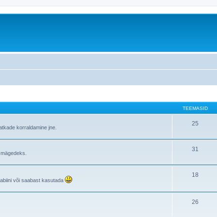
TEEMASID
25
atkade korraldamine jne.
31
i mägedeks.
18
rabiini või saabast kasutada
26