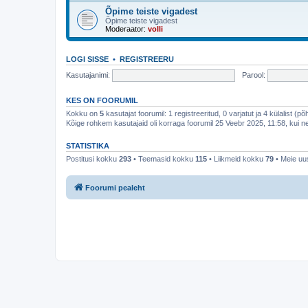
Õpime teiste vigadest
Õpime teiste vigadest
Moderaator:
volli
LOGI SISSE
•
REGISTREERU
Kasutajanimi:
Parool:
KES ON FOORUMIL
Kokku on
5
kasutajat foorumil: 1 registreeritud, 0 varjatut ja 4 külalist (p
Kõige rohkem kasutajaid oli korraga foorumil 25 Veebr 2025, 11:58, kui ne
STATISTIKA
Postitusi kokku
293
• Teemasid kokku
115
• Liikmeid kokku
79
• Meie uus
Foorumi pealeht