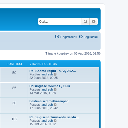
Otsi
Täiendatud otsing
Registreeru
Logi sisse
Tänane kuupäev on 06 Aug 2026, 02:56
POSTITUSI
VIIMANE POSTITUS
Re: Soome kaljud - suvi, 26/2…
50
V
Postitas
andresh
a
22 Juun 2014, 09:25
a
t
Helsingisse ronima L, 11.04
85
a
V
Postitas
andresh
v
a
13 Mär 2015, 11:30
i
a
i
t
Eestimaised matkasaapad
m
30
a
V
Postitas
andresh
a
v
a
17 Juun 2010, 23:42
s
i
a
t
i
t
p
m
Re: Sügisene Turvakodu seiklu…
a
o
102
a
V
Postitas
andresh
v
s
s
a
15 Okt 2014, 11:12
i
t
t
a