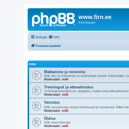
www.firn.ee
Firni foorum
Kiirlingid
KKK
Foorumi pealeht
FIRN
Matkamine ja reisimine
Kõik mis on matkamise ja reisimisega seotud. Reisimuljed, m
Moderaator:
volli
Treeningud ja ettevalmistus
Treeningmeetoditest ja -aegadest, kuidas teha ettevalmistus
Moderaator:
volli
Varustus
Kõik varustusega seotud küsimused ja soovitused. Millist ka
Moderaator:
volli
Üldine
Kõik muud teemad.
Moderaator:
volli