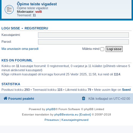
Õpime teiste vigadest
Õpime teiste vigadest
Moderaator:
volli
Teemasid:
11
LOGI SISSE
•
REGISTREERU
Kasutajanimi:
Parool:
Ma unustasin oma parooli
Mäleta mind
KES ON FOORUMIL
Kokku on
11
kasutajat foorumil: 0 registreeritud, 0 varjatut ja 11 külalist (põhineb viimase 5
minuti aktiivsetel kasutajatel)
Kõige rohkem kasutajaid oli korraga foorumil 25 Veebr 2025, 11:58, kui neid oli
1114
.
STATISTIKA
Postitusi kokku
293
• Teemasid kokku
115
• Liikmeid kokku
79
• Meie uusim liige on
SvenI
Foorumi pealeht
Kõik kellaajad on
UTC+02:00
Powered by
phpBB
® Forum Software © phpBB Limited
Estonian translation by
phpBBestonia.eu [Exabot]
© 2008*-2018
Privaatsus
|
Kasutajatingimused