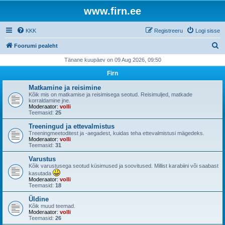
www.firn.ee
KKK
Registreeru
Logi sisse
O
Foorumi pealeht
t
Tänane kuupäev on 09 Aug 2026, 09:50
s
Firn
i
Matkamine ja reisimine
Kõik mis on matkamise ja reisimisega seotud. Reisimuljed, matkade
korraldamine jne.
Moderaator:
volli
Teemasid:
25
Treeningud ja ettevalmistus
Treeningmeetoditest ja -aegadest, kuidas teha ettevalmistusi mägedeks.
Moderaator:
volli
Teemasid:
31
Varustus
Kõik varustusega seotud küsimused ja soovitused. Millist karabiini või saabast
kasutada
Moderaator:
volli
Teemasid:
18
Üldine
Kõik muud teemad.
Moderaator:
volli
Teemasid:
26