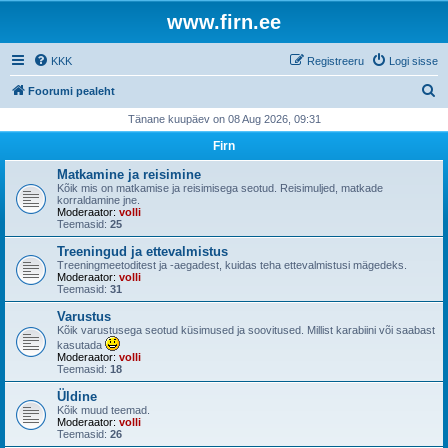
www.firn.ee
KKK
Registreeru
Logi sisse
O
Foorumi pealeht
t
Tänane kuupäev on 08 Aug 2026, 09:31
s
Firn
i
Matkamine ja reisimine
Kõik mis on matkamise ja reisimisega seotud. Reisimuljed, matkade
korraldamine jne.
Moderaator:
volli
Teemasid:
25
Treeningud ja ettevalmistus
Treeningmeetoditest ja -aegadest, kuidas teha ettevalmistusi mägedeks.
Moderaator:
volli
Teemasid:
31
Varustus
Kõik varustusega seotud küsimused ja soovitused. Millist karabiini või saabast
kasutada
Moderaator:
volli
Teemasid:
18
Üldine
Kõik muud teemad.
Moderaator:
volli
Teemasid:
26