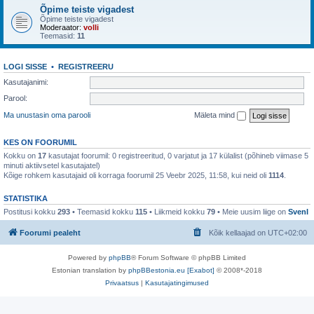
Õpime teiste vigadest
Õpime teiste vigadest
Moderaator:
volli
Teemasid:
11
LOGI SISSE
•
REGISTREERU
Kasutajanimi:
Parool:
Ma unustasin oma parooli
Mäleta mind
KES ON FOORUMIL
Kokku on
17
kasutajat foorumil: 0 registreeritud, 0 varjatut ja 17 külalist (põhineb viimase 5
minuti aktiivsetel kasutajatel)
Kõige rohkem kasutajaid oli korraga foorumil 25 Veebr 2025, 11:58, kui neid oli
1114
.
STATISTIKA
Postitusi kokku
293
• Teemasid kokku
115
• Liikmeid kokku
79
• Meie uusim liige on
SvenI
Foorumi pealeht
Kõik kellaajad on
UTC+02:00
Powered by
phpBB
® Forum Software © phpBB Limited
Estonian translation by
phpBBestonia.eu [Exabot]
© 2008*-2018
Privaatsus
|
Kasutajatingimused