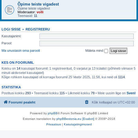
Õpime teiste vigadest
Õpime teiste vigadest
Moderaator:
volli
Teemasid:
11
LOGI SISSE
•
REGISTREERU
Kasutajanimi:
Parool:
Ma unustasin oma parooli
Mäleta mind
KES ON FOORUMIL
Kokku on
14
kasutajat foorumil: 1 registreeritud, 0 varjatut ja 13 külalist (põhineb viimase 5
minuti aktiivsetel kasutajatel)
Kõige rohkem kasutajaid oli korraga foorumil 25 Veebr 2025, 11:58, kui neid oli
1114
.
STATISTIKA
Postitusi kokku
293
• Teemasid kokku
115
• Liikmeid kokku
79
• Meie uusim liige on
SvenI
Foorumi pealeht
Kõik kellaajad on
UTC+02:00
Powered by
phpBB
® Forum Software © phpBB Limited
Estonian translation by
phpBBestonia.eu [Exabot]
© 2008*-2018
Privaatsus
|
Kasutajatingimused