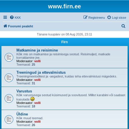
www.firn.ee
KKK
Registreeru
Logi sisse
O
Foorumi pealeht
t
Tänane kuupäev on 08 Aug 2026, 23:11
s
Firn
i
Matkamine ja reisimine
Kõik mis on matkamise ja reisimisega seotud. Reisimuljed, matkade
korraldamine jne.
Moderaator:
volli
Teemasid:
25
Treeningud ja ettevalmistus
Treeningmeetoditest ja -aegadest, kuidas teha ettevalmistusi mägedeks.
Moderaator:
volli
Teemasid:
31
Varustus
Kõik varustusega seotud küsimused ja soovitused. Millist karabiini või saabast
kasutada
Moderaator:
volli
Teemasid:
18
Üldine
Kõik muud teemad.
Moderaator:
volli
Teemasid:
26