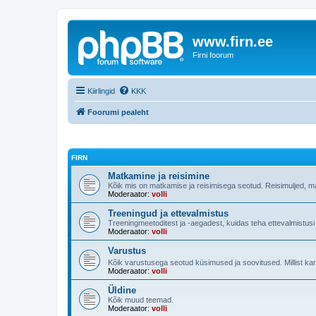
www.firn.ee
Firni foorum
Kiirlingid
KKK
Foorumi pealeht
FIRN
Matkamine ja reisimine
Kõik mis on matkamise ja reisimisega seotud. Reisimuljed, m
Moderaator:
volli
Treeningud ja ettevalmistus
Treeningmeetoditest ja -aegadest, kuidas teha ettevalmistus
Moderaator:
volli
Varustus
Kõik varustusega seotud küsimused ja soovitused. Millist ka
Moderaator:
volli
Üldine
Kõik muud teemad.
Moderaator:
volli