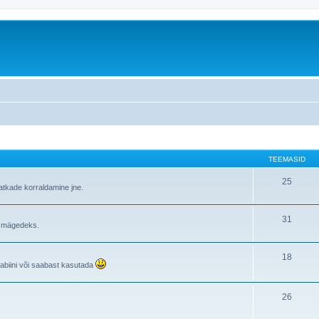
TEEMASID
25
atkade korraldamine jne.
31
i mägedeks.
18
rabiini või saabast kasutada
26