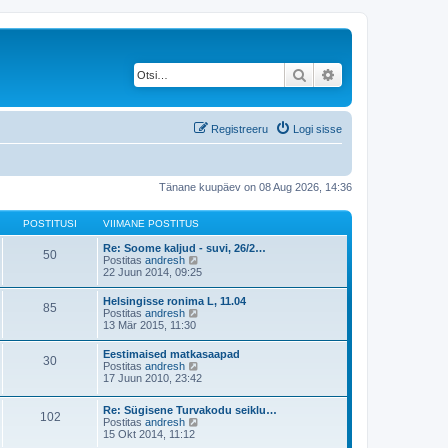
Otsi
Täiendatud otsing
Registreeru
Logi sisse
Tänane kuupäev on 08 Aug 2026, 14:36
POSTITUSI
VIIMANE POSTITUS
Re: Soome kaljud - suvi, 26/2…
50
V
Postitas
andresh
a
22 Juun 2014, 09:25
a
t
Helsingisse ronima L, 11.04
85
a
V
Postitas
andresh
v
a
13 Mär 2015, 11:30
i
a
i
t
Eestimaised matkasaapad
m
30
a
V
Postitas
andresh
a
v
a
17 Juun 2010, 23:42
s
i
a
t
i
t
p
m
Re: Sügisene Turvakodu seiklu…
a
o
102
a
V
Postitas
andresh
v
s
s
a
15 Okt 2014, 11:12
i
t
t
a