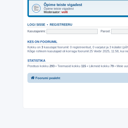
Õpime teiste vigadest
Õpime teiste vigadest
Moderaator:
volli
LOGI SISSE
•
REGISTREERU
Kasutajanimi:
Parool:
KES ON FOORUMIL
Kokku on
3
kasutajat foorumil: 0 registreeritud, 0 varjatut ja 3 külalist (p
Kõige rohkem kasutajaid oli korraga foorumil 25 Veebr 2025, 11:58, kui ne
STATISTIKA
Postitusi kokku
293
• Teemasid kokku
115
• Liikmeid kokku
79
• Meie uus
Foorumi pealeht