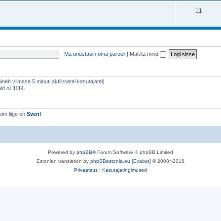
11
Ma unustasin oma parooli
|
Mäleta mind
õhineb viimase 5 minuti aktiivsetel kasutajatel)
id oli
1114
.
im liige on
SvenI
Powered by
phpBB
® Forum Software © phpBB Limited
Estonian translation by
phpBBestonia.eu [Exabot]
© 2008*-2018
Privaatsus
|
Kasutajatingimused