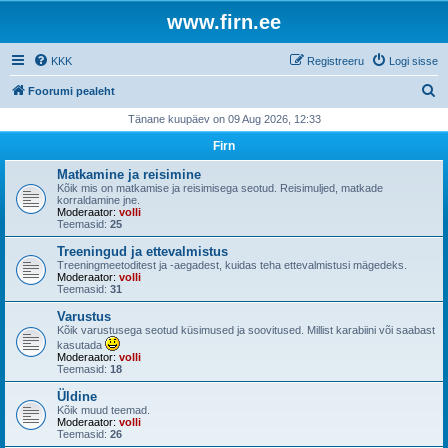
www.firn.ee
KKK
Registreeru
Logi sisse
O
Foorumi pealeht
t
Tänane kuupäev on 09 Aug 2026, 12:33
s
Firn
i
Matkamine ja reisimine
Kõik mis on matkamise ja reisimisega seotud. Reisimuljed, matkade
korraldamine jne.
Moderaator:
volli
Teemasid:
25
Treeningud ja ettevalmistus
Treeningmeetoditest ja -aegadest, kuidas teha ettevalmistusi mägedeks.
Moderaator:
volli
Teemasid:
31
Varustus
Kõik varustusega seotud küsimused ja soovitused. Millist karabiini või saabast
kasutada
Moderaator:
volli
Teemasid:
18
Üldine
Kõik muud teemad.
Moderaator:
volli
Teemasid:
26