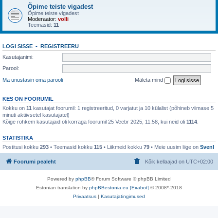
Õpime teiste vigadest
Õpime teiste vigadest
Moderaator:
volli
Teemasid:
11
LOGI SISSE
•
REGISTREERU
Kasutajanimi:
Parool:
Ma unustasin oma parooli
Mäleta mind
KES ON FOORUMIL
Kokku on
11
kasutajat foorumil: 1 registreeritud, 0 varjatut ja 10 külalist (põhineb viimase 5
minuti aktiivsetel kasutajatel)
Kõige rohkem kasutajaid oli korraga foorumil 25 Veebr 2025, 11:58, kui neid oli
1114
.
STATISTIKA
Postitusi kokku
293
• Teemasid kokku
115
• Liikmeid kokku
79
• Meie uusim liige on
SvenI
Foorumi pealeht
Kõik kellaajad on
UTC+02:00
Powered by
phpBB
® Forum Software © phpBB Limited
Estonian translation by
phpBBestonia.eu [Exabot]
© 2008*-2018
Privaatsus
|
Kasutajatingimused