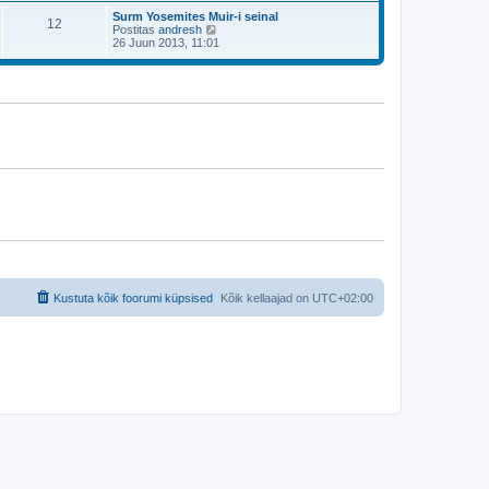
i
i
p
t
m
Surm Yosemites Muir-i seinal
t
o
12
a
a
V
Postitas
andresh
u
s
v
s
a
26 Juun 2013, 11:01
s
t
i
t
a
t
i
i
p
t
t
m
o
a
u
a
s
v
s
s
t
i
t
t
i
i
p
t
m
o
u
a
s
s
s
t
t
t
i
p
t
o
u
s
s
t
t
i
t
u
s
t
Kustuta kõik foorumi küpsised
Kõik kellaajad on
UTC+02:00