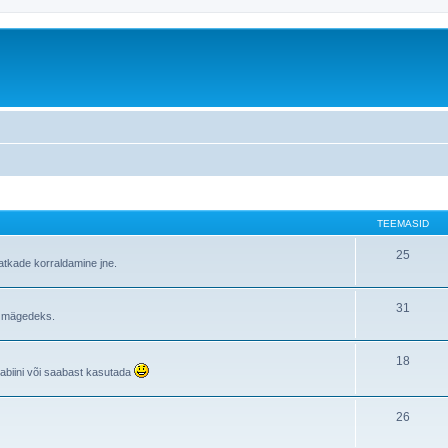
TEEMASID
25
atkade korraldamine jne.
31
i mägedeks.
18
rabiini või saabast kasutada
26