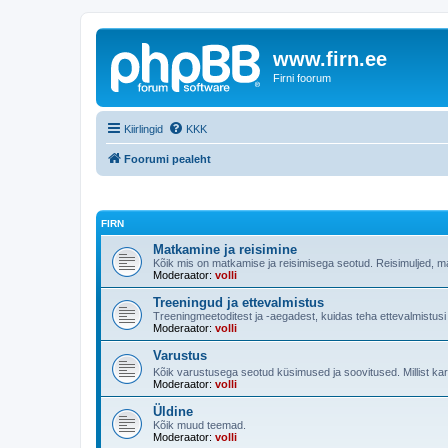
www.firn.ee
Firni foorum
Kiirlingid
KKK
Foorumi pealeht
FIRN
Matkamine ja reisimine
Kõik mis on matkamise ja reisimisega seotud. Reisimuljed, m
Moderaator:
volli
Treeningud ja ettevalmistus
Treeningmeetoditest ja -aegadest, kuidas teha ettevalmistus
Moderaator:
volli
Varustus
Kõik varustusega seotud küsimused ja soovitused. Millist ka
Moderaator:
volli
Üldine
Kõik muud teemad.
Moderaator:
volli