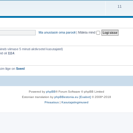
11
Ma unustasin oma parooli
|
Mäleta mind
õhineb viimase 5 minuti aktiivsetel kasutajatel)
id oli
1114
.
im liige on
SvenI
Powered by
phpBB
® Forum Software © phpBB Limited
Estonian translation by
phpBBestonia.eu [Exabot]
© 2008*-2018
Privaatsus
|
Kasutajatingimused