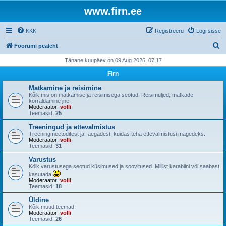
www.firn.ee
KKK
Registreeru
Logi sisse
O
Foorumi pealeht
t
Tänane kuupäev on 09 Aug 2026, 07:17
s
Firn
i
Matkamine ja reisimine
Kõik mis on matkamise ja reisimisega seotud. Reisimuljed, matkade
korraldamine jne.
Moderaator:
volli
Teemasid:
25
Treeningud ja ettevalmistus
Treeningmeetoditest ja -aegadest, kuidas teha ettevalmistusi mägedeks.
Moderaator:
volli
Teemasid:
31
Varustus
Kõik varustusega seotud küsimused ja soovitused. Millist karabiini või saabast
kasutada
Moderaator:
volli
Teemasid:
18
Üldine
Kõik muud teemad.
Moderaator:
volli
Teemasid:
26