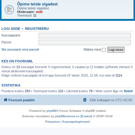
Õpime teiste vigadest
Õpime teiste vigadest
Moderaator:
volli
Teemasid:
11
LOGI SISSE
•
REGISTREERU
Kasutajanimi:
Parool:
Ma unustasin oma parooli
Mäleta mind
KES ON FOORUMIL
Kokku on
12
kasutajat foorumil: 0 registreeritud, 0 varjatut ja 12 külalist (põhineb viimase 5
minuti aktiivsetel kasutajatel)
Kõige rohkem kasutajaid oli korraga foorumil 25 Veebr 2025, 11:58, kui neid oli
1114
.
STATISTIKA
Postitusi kokku
293
• Teemasid kokku
115
• Liikmeid kokku
79
• Meie uusim liige on
SvenI
Foorumi pealeht
Kõik kellaajad on
UTC+02:00
Powered by
phpBB
® Forum Software © phpBB Limited
Estonian translation by
phpBBestonia.eu [Exabot]
© 2008*-2018
Privaatsus
|
Kasutajatingimused