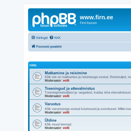
www.firn.ee
Firni foorum
Kiirlingid
KKK
Foorumi pealeht
FIRN
Matkamine ja reisimine
Kõik mis on matkamise ja reisimisega seotud. Reisimuljed, m
Moderaator:
volli
Treeningud ja ettevalmistus
Treeningmeetoditest ja -aegadest, kuidas teha ettevalmistus
Moderaator:
volli
Varustus
Kõik varustusega seotud küsimused ja soovitused. Millist ka
Moderaator:
volli
Üldine
Kõik muud teemad.
Moderaator:
volli