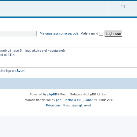
11
Ma unustasin oma parooli
|
Mäleta mind
õhineb viimase 5 minuti aktiivsetel kasutajatel)
id oli
1114
.
im liige on
SvenI
Powered by
phpBB
® Forum Software © phpBB Limited
Estonian translation by
phpBBestonia.eu [Exabot]
© 2008*-2018
Privaatsus
|
Kasutajatingimused