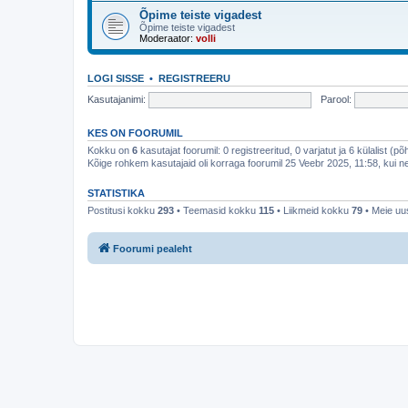
Õpime teiste vigadest
Õpime teiste vigadest
Moderaator:
volli
LOGI SISSE
•
REGISTREERU
Kasutajanimi:
Parool:
KES ON FOORUMIL
Kokku on
6
kasutajat foorumil: 0 registreeritud, 0 varjatut ja 6 külalist (p
Kõige rohkem kasutajaid oli korraga foorumil 25 Veebr 2025, 11:58, kui ne
STATISTIKA
Postitusi kokku
293
• Teemasid kokku
115
• Liikmeid kokku
79
• Meie uus
Foorumi pealeht