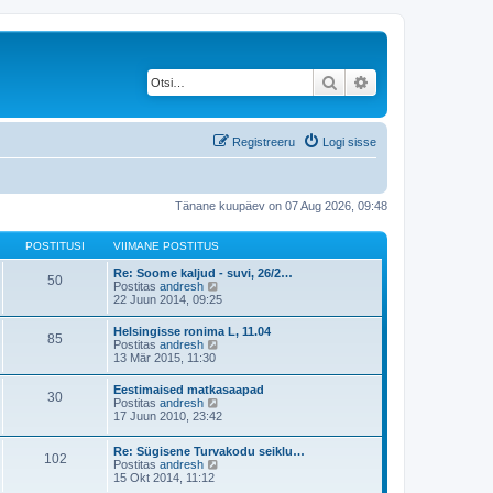
Otsi
Täiendatud otsing
Registreeru
Logi sisse
Tänane kuupäev on 07 Aug 2026, 09:48
POSTITUSI
VIIMANE POSTITUS
Re: Soome kaljud - suvi, 26/2…
50
V
Postitas
andresh
a
22 Juun 2014, 09:25
a
t
Helsingisse ronima L, 11.04
85
a
V
Postitas
andresh
v
a
13 Mär 2015, 11:30
i
a
i
t
Eestimaised matkasaapad
m
30
a
V
Postitas
andresh
a
v
a
17 Juun 2010, 23:42
s
i
a
t
i
t
p
m
Re: Sügisene Turvakodu seiklu…
a
o
102
a
V
Postitas
andresh
v
s
s
a
15 Okt 2014, 11:12
i
t
t
a