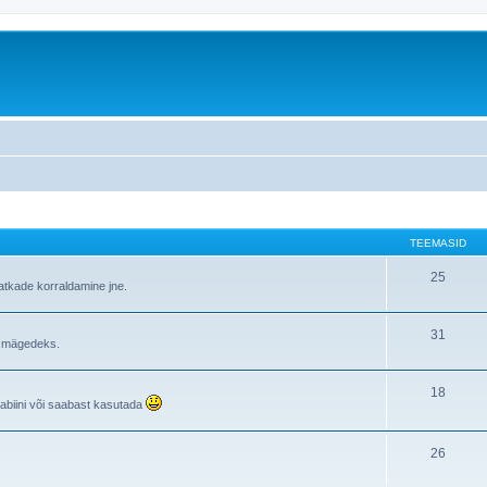
TEEMASID
25
atkade korraldamine jne.
31
i mägedeks.
18
rabiini või saabast kasutada
26