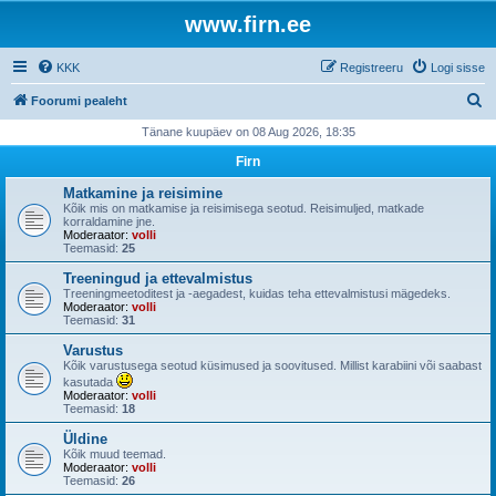
www.firn.ee
KKK
Registreeru
Logi sisse
O
Foorumi pealeht
t
Tänane kuupäev on 08 Aug 2026, 18:35
s
Firn
i
Matkamine ja reisimine
Kõik mis on matkamise ja reisimisega seotud. Reisimuljed, matkade
korraldamine jne.
Moderaator:
volli
Teemasid:
25
Treeningud ja ettevalmistus
Treeningmeetoditest ja -aegadest, kuidas teha ettevalmistusi mägedeks.
Moderaator:
volli
Teemasid:
31
Varustus
Kõik varustusega seotud küsimused ja soovitused. Millist karabiini või saabast
kasutada
Moderaator:
volli
Teemasid:
18
Üldine
Kõik muud teemad.
Moderaator:
volli
Teemasid:
26