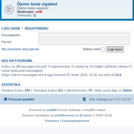
Õpime teiste vigadest
Õpime teiste vigadest
Moderaator:
volli
Teemasid:
11
LOGI SISSE
•
REGISTREERU
Kasutajanimi:
Parool:
Ma unustasin oma parooli
Mäleta mind
KES ON FOORUMIL
Kokku on
10
kasutajat foorumil: 0 registreeritud, 0 varjatut ja 10 külalist (põhineb viimase 5
minuti aktiivsetel kasutajatel)
Kõige rohkem kasutajaid oli korraga foorumil 25 Veebr 2025, 11:58, kui neid oli
1114
.
STATISTIKA
Postitusi kokku
293
• Teemasid kokku
115
• Liikmeid kokku
79
• Meie uusim liige on
SvenI
Foorumi pealeht
Kõik kellaajad on
UTC+02:00
Powered by
phpBB
® Forum Software © phpBB Limited
Estonian translation by
phpBBestonia.eu [Exabot]
© 2008*-2018
Privaatsus
|
Kasutajatingimused