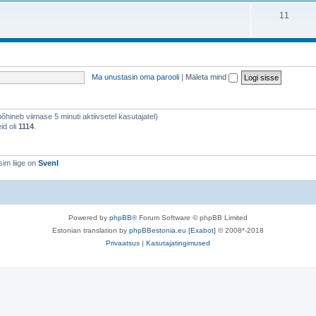
11
Ma unustasin oma parooli
|
Mäleta mind
(põhineb viimase 5 minuti aktiivsetel kasutajatel)
id oli
1114
.
im liige on
SvenI
Powered by
phpBB
® Forum Software © phpBB Limited
Estonian translation by
phpBBestonia.eu [Exabot]
© 2008*-2018
Privaatsus
|
Kasutajatingimused