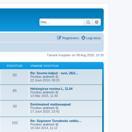
Otsi
Täiendatud otsing
Registreeru
Logi sisse
Tänane kuupäev on 08 Aug 2026, 10:35
POSTITUSI
VIIMANE POSTITUS
Re: Soome kaljud - suvi, 26/2…
50
V
Postitas
andresh
a
22 Juun 2014, 09:25
a
t
Helsingisse ronima L, 11.04
85
a
V
Postitas
andresh
v
a
13 Mär 2015, 11:30
i
a
i
t
Eestimaised matkasaapad
m
30
a
V
Postitas
andresh
a
v
a
17 Juun 2010, 23:42
s
i
a
t
i
t
p
m
Re: Sügisene Turvakodu seiklu…
a
o
102
a
V
Postitas
andresh
v
s
s
a
15 Okt 2014, 11:12
i
t
t
a