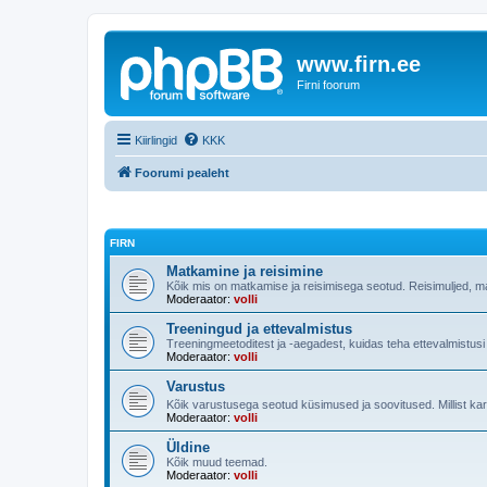
www.firn.ee
Firni foorum
Kiirlingid
KKK
Foorumi pealeht
FIRN
Matkamine ja reisimine
Kõik mis on matkamise ja reisimisega seotud. Reisimuljed, m
Moderaator:
volli
Treeningud ja ettevalmistus
Treeningmeetoditest ja -aegadest, kuidas teha ettevalmistus
Moderaator:
volli
Varustus
Kõik varustusega seotud küsimused ja soovitused. Millist ka
Moderaator:
volli
Üldine
Kõik muud teemad.
Moderaator:
volli