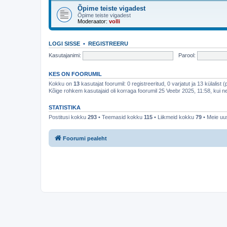
Õpime teiste vigadest
Õpime teiste vigadest
Moderaator:
volli
LOGI SISSE
•
REGISTREERU
Kasutajanimi:
Parool:
KES ON FOORUMIL
Kokku on
13
kasutajat foorumil: 0 registreeritud, 0 varjatut ja 13 külalist 
Kõige rohkem kasutajaid oli korraga foorumil 25 Veebr 2025, 11:58, kui ne
STATISTIKA
Postitusi kokku
293
• Teemasid kokku
115
• Liikmeid kokku
79
• Meie uus
Foorumi pealeht