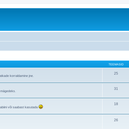
TEEMASID
25
atkade korraldamine jne.
31
i mägedeks.
18
rabiini või saabast kasutada
26