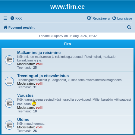
www.firn.ee
KKK
Registreeru
Logi sisse
O
Foorumi pealeht
t
Tänane kuupäev on 08 Aug 2026, 16:32
s
Firn
i
Matkamine ja reisimine
Kõik mis on matkamise ja reisimisega seotud. Reisimuljed, matkade
korraldamine jne.
Moderaator:
volli
Teemasid:
25
Treeningud ja ettevalmistus
Treeningmeetoditest ja -aegadest, kuidas teha ettevalmistusi mägedeks.
Moderaator:
volli
Teemasid:
31
Varustus
Kõik varustusega seotud küsimused ja soovitused. Millist karabiini või saabast
kasutada
Moderaator:
volli
Teemasid:
18
Üldine
Kõik muud teemad.
Moderaator:
volli
Teemasid:
26