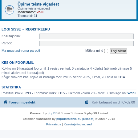
Õpime teiste vigadest
Õpime teiste vigadest
Moderaator:
volli
Teemasid:
11
LOGI SISSE
•
REGISTREERU
Kasutajanimi:
Parool:
Ma unustasin oma parooli
Mäleta mind
KES ON FOORUMIL
Kokku on
5
kasutajat foorumil: 1 registreeritud, 0 varjatut ja 4 külalist (põhineb viimase 5
minuti aktiivsetel kasutajatel)
Kõige rohkem kasutajaid oli korraga foorumil 25 Veebr 2025, 11:58, kui neid oli
1114
.
STATISTIKA
Postitusi kokku
293
• Teemasid kokku
115
• Liikmeid kokku
79
• Meie uusim liige on
SvenI
Foorumi pealeht
Kõik kellaajad on
UTC+02:00
Powered by
phpBB
® Forum Software © phpBB Limited
Estonian translation by
phpBBestonia.eu [Exabot]
© 2008*-2018
Privaatsus
|
Kasutajatingimused