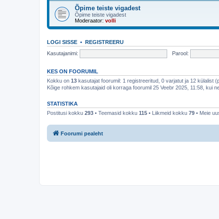
Õpime teiste vigadest
Õpime teiste vigadest
Moderaator:
volli
LOGI SISSE
•
REGISTREERU
Kasutajanimi:
Parool:
KES ON FOORUMIL
Kokku on
13
kasutajat foorumil: 1 registreeritud, 0 varjatut ja 12 külalist 
Kõige rohkem kasutajaid oli korraga foorumil 25 Veebr 2025, 11:58, kui ne
STATISTIKA
Postitusi kokku
293
• Teemasid kokku
115
• Liikmeid kokku
79
• Meie uus
Foorumi pealeht