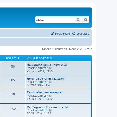
Otsi
Täiendatud otsing
Registreeru
Logi sisse
Tänane kuupäev on 06 Aug 2026, 12:22
POSTITUSI
VIIMANE POSTITUS
Re: Soome kaljud - suvi, 26/2…
50
V
Postitas
andresh
a
22 Juun 2014, 09:25
a
t
Helsingisse ronima L, 11.04
85
a
V
Postitas
andresh
v
a
13 Mär 2015, 11:30
i
a
i
t
Eestimaised matkasaapad
m
30
a
V
Postitas
andresh
a
v
a
17 Juun 2010, 23:42
s
i
a
t
i
t
p
m
Re: Sügisene Turvakodu seiklu…
a
o
102
a
V
Postitas
andresh
v
s
s
a
15 Okt 2014, 11:12
i
t
t
a