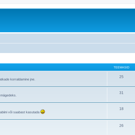
TEEMASID
25
atkade korraldamine jne.
31
i mägedeks.
18
rabiini või saabast kasutada
26