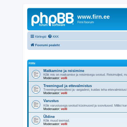
www.firn.ee
Firni foorum
Kiirlingid
KKK
Foorumi pealeht
FIRN
Matkamine ja reisimine
Kõik mis on matkamise ja reisimisega seotud. Reisimuljed, m
Moderaator:
volli
Treeningud ja ettevalmistus
Treeningmeetoditest ja -aegadest, kuidas teha ettevalmistus
Moderaator:
volli
Varustus
Kõik varustusega seotud küsimused ja soovitused. Millist ka
Moderaator:
volli
Üldine
Kõik muud teemad.
Moderaator:
volli