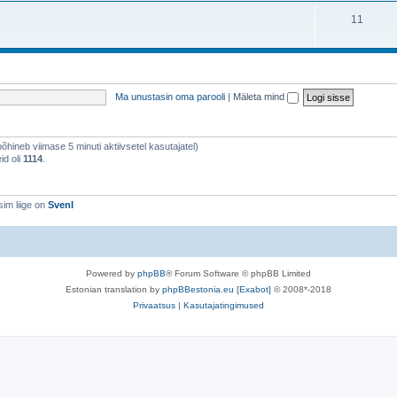
11
Ma unustasin oma parooli
|
Mäleta mind
(põhineb viimase 5 minuti aktiivsetel kasutajatel)
id oli
1114
.
im liige on
SvenI
Powered by
phpBB
® Forum Software © phpBB Limited
Estonian translation by
phpBBestonia.eu [Exabot]
© 2008*-2018
Privaatsus
|
Kasutajatingimused