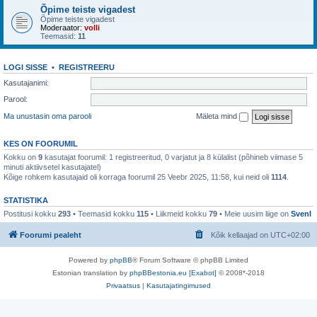
Õpime teiste vigadest
Õpime teiste vigadest
Moderaator:
volli
Teemasid:
11
LOGI SISSE
•
REGISTREERU
Kasutajanimi:
Parool:
Ma unustasin oma parooli
Mäleta mind
KES ON FOORUMIL
Kokku on
9
kasutajat foorumil: 1 registreeritud, 0 varjatut ja 8 külalist (põhineb viimase 5
minuti aktiivsetel kasutajatel)
Kõige rohkem kasutajaid oli korraga foorumil 25 Veebr 2025, 11:58, kui neid oli
1114
.
STATISTIKA
Postitusi kokku
293
• Teemasid kokku
115
• Liikmeid kokku
79
• Meie uusim liige on
SvenI
Foorumi pealeht
Kõik kellaajad on
UTC+02:00
Powered by
phpBB
® Forum Software © phpBB Limited
Estonian translation by
phpBBestonia.eu [Exabot]
© 2008*-2018
Privaatsus
|
Kasutajatingimused