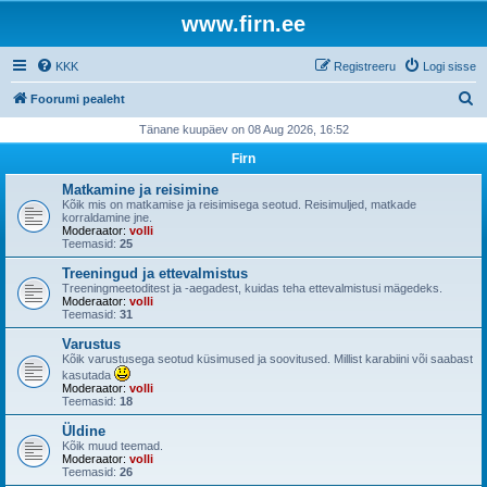
www.firn.ee
KKK
Registreeru
Logi sisse
O
Foorumi pealeht
t
Tänane kuupäev on 08 Aug 2026, 16:52
s
Firn
i
Matkamine ja reisimine
Kõik mis on matkamise ja reisimisega seotud. Reisimuljed, matkade
korraldamine jne.
Moderaator:
volli
Teemasid:
25
Treeningud ja ettevalmistus
Treeningmeetoditest ja -aegadest, kuidas teha ettevalmistusi mägedeks.
Moderaator:
volli
Teemasid:
31
Varustus
Kõik varustusega seotud küsimused ja soovitused. Millist karabiini või saabast
kasutada
Moderaator:
volli
Teemasid:
18
Üldine
Kõik muud teemad.
Moderaator:
volli
Teemasid:
26