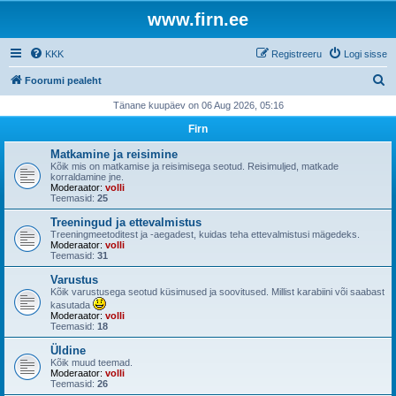
www.firn.ee
KKK
Registreeru
Logi sisse
O
Foorumi pealeht
t
Tänane kuupäev on 06 Aug 2026, 05:16
s
Firn
i
Matkamine ja reisimine
Kõik mis on matkamise ja reisimisega seotud. Reisimuljed, matkade
korraldamine jne.
Moderaator:
volli
Teemasid:
25
Treeningud ja ettevalmistus
Treeningmeetoditest ja -aegadest, kuidas teha ettevalmistusi mägedeks.
Moderaator:
volli
Teemasid:
31
Varustus
Kõik varustusega seotud küsimused ja soovitused. Millist karabiini või saabast
kasutada
Moderaator:
volli
Teemasid:
18
Üldine
Kõik muud teemad.
Moderaator:
volli
Teemasid:
26