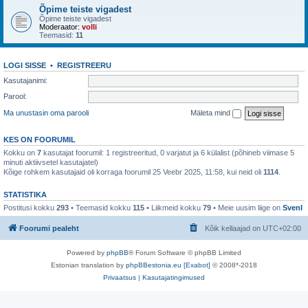
Õpime teiste vigadest
Õpime teiste vigadest
Moderaator:
volli
Teemasid:
11
LOGI SISSE
•
REGISTREERU
Kasutajanimi:
Parool:
Ma unustasin oma parooli
Mäleta mind
KES ON FOORUMIL
Kokku on
7
kasutajat foorumil: 1 registreeritud, 0 varjatut ja 6 külalist (põhineb viimase 5
minuti aktiivsetel kasutajatel)
Kõige rohkem kasutajaid oli korraga foorumil 25 Veebr 2025, 11:58, kui neid oli
1114
.
STATISTIKA
Postitusi kokku
293
• Teemasid kokku
115
• Liikmeid kokku
79
• Meie uusim liige on
SvenI
Foorumi pealeht
Kõik kellaajad on
UTC+02:00
Powered by
phpBB
® Forum Software © phpBB Limited
Estonian translation by
phpBBestonia.eu [Exabot]
© 2008*-2018
Privaatsus
|
Kasutajatingimused