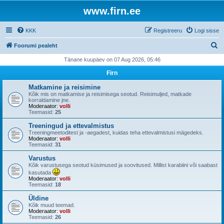
www.firn.ee
KKK
Registreeru
Logi sisse
O
Foorumi pealeht
t
Tänane kuupäev on 07 Aug 2026, 05:46
s
Firn
i
Matkamine ja reisimine
Kõik mis on matkamise ja reisimisega seotud. Reisimuljed, matkade
korraldamine jne.
Moderaator:
volli
Teemasid:
25
Treeningud ja ettevalmistus
Treeningmeetoditest ja -aegadest, kuidas teha ettevalmistusi mägedeks.
Moderaator:
volli
Teemasid:
31
Varustus
Kõik varustusega seotud küsimused ja soovitused. Millist karabiini või saabast
kasutada
Moderaator:
volli
Teemasid:
18
Üldine
Kõik muud teemad.
Moderaator:
volli
Teemasid:
26