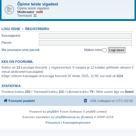
Õpime teiste vigadest
Õpime teiste vigadest
Moderaator:
volli
Teemasid:
11
LOGI SISSE
•
REGISTREERU
Kasutajanimi:
Parool:
Ma unustasin oma parooli
Mäleta mind
KES ON FOORUMIL
Kokku on
13
kasutajat foorumil: 1 registreeritud, 0 varjatut ja 12 külalist (põhineb viimase 5
minuti aktiivsetel kasutajatel)
Kõige rohkem kasutajaid oli korraga foorumil 25 Veebr 2025, 11:58, kui neid oli
1114
.
STATISTIKA
Postitusi kokku
293
• Teemasid kokku
115
• Liikmeid kokku
79
• Meie uusim liige on
SvenI
Foorumi pealeht
Kõik kellaajad on
UTC+02:00
Powered by
phpBB
® Forum Software © phpBB Limited
Estonian translation by
phpBBestonia.eu [Exabot]
© 2008*-2018
Privaatsus
|
Kasutajatingimused