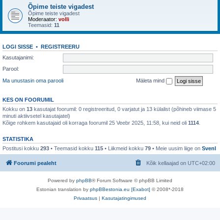
Õpime teiste vigadest
Õpime teiste vigadest
Moderaator:
volli
Teemasid:
11
LOGI SISSE
•
REGISTREERU
Kasutajanimi:
Parool:
Ma unustasin oma parooli
Mäleta mind
KES ON FOORUMIL
Kokku on
13
kasutajat foorumil: 0 registreeritud, 0 varjatut ja 13 külalist (põhineb viimase 5
minuti aktiivsetel kasutajatel)
Kõige rohkem kasutajaid oli korraga foorumil 25 Veebr 2025, 11:58, kui neid oli
1114
.
STATISTIKA
Postitusi kokku
293
• Teemasid kokku
115
• Liikmeid kokku
79
• Meie uusim liige on
SvenI
Foorumi pealeht
Kõik kellaajad on
UTC+02:00
Powered by
phpBB
® Forum Software © phpBB Limited
Estonian translation by
phpBBestonia.eu [Exabot]
© 2008*-2018
Privaatsus
|
Kasutajatingimused