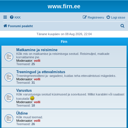
www.firn.ee
KKK
Registreeru
Logi sisse
O
Foorumi pealeht
t
Tänane kuupäev on 08 Aug 2026, 22:04
s
Firn
i
Matkamine ja reisimine
Kõik mis on matkamise ja reisimisega seotud. Reisimuljed, matkade
korraldamine jne.
Moderaator:
volli
Teemasid:
25
Treeningud ja ettevalmistus
Treeningmeetoditest ja -aegadest, kuidas teha ettevalmistusi mägedeks.
Moderaator:
volli
Teemasid:
31
Varustus
Kõik varustusega seotud küsimused ja soovitused. Millist karabiini või saabast
kasutada
Moderaator:
volli
Teemasid:
18
Üldine
Kõik muud teemad.
Moderaator:
volli
Teemasid:
26