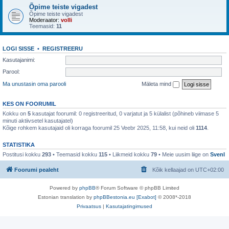
Õpime teiste vigadest
Õpime teiste vigadest
Moderaator:
volli
Teemasid:
11
LOGI SISSE
•
REGISTREERU
Kasutajanimi:
Parool:
Ma unustasin oma parooli
Mäleta mind
KES ON FOORUMIL
Kokku on
5
kasutajat foorumil: 0 registreeritud, 0 varjatut ja 5 külalist (põhineb viimase 5
minuti aktiivsetel kasutajatel)
Kõige rohkem kasutajaid oli korraga foorumil 25 Veebr 2025, 11:58, kui neid oli
1114
.
STATISTIKA
Postitusi kokku
293
• Teemasid kokku
115
• Liikmeid kokku
79
• Meie uusim liige on
SvenI
Foorumi pealeht
Kõik kellaajad on
UTC+02:00
Powered by
phpBB
® Forum Software © phpBB Limited
Estonian translation by
phpBBestonia.eu [Exabot]
© 2008*-2018
Privaatsus
|
Kasutajatingimused