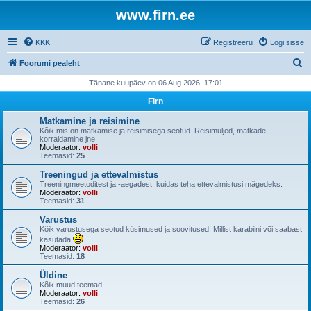
www.firn.ee
KKK
Registreeru
Logi sisse
O
Foorumi pealeht
t
Tänane kuupäev on 06 Aug 2026, 17:01
s
Firn
i
Matkamine ja reisimine
Kõik mis on matkamise ja reisimisega seotud. Reisimuljed, matkade
korraldamine jne.
Moderaator:
volli
Teemasid:
25
Treeningud ja ettevalmistus
Treeningmeetoditest ja -aegadest, kuidas teha ettevalmistusi mägedeks.
Moderaator:
volli
Teemasid:
31
Varustus
Kõik varustusega seotud küsimused ja soovitused. Millist karabiini või saabast
kasutada
Moderaator:
volli
Teemasid:
18
Üldine
Kõik muud teemad.
Moderaator:
volli
Teemasid:
26