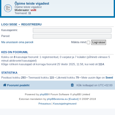
Õpime teiste vigadest
Õpime teiste vigadest
Moderaator:
volli
Teemasid:
11
LOGI SISSE
•
REGISTREERU
Kasutajanimi:
Parool:
Ma unustasin oma parooli
Mäleta mind
KES ON FOORUMIL
Kokku on
8
kasutajat foorumil: 1 registreeritud, 0 varjatut ja 7 külalist (põhineb viimase 5
minuti aktiivsetel kasutajatel)
Kõige rohkem kasutajaid oli korraga foorumil 25 Veebr 2025, 11:58, kui neid oli
1114
.
STATISTIKA
Postitusi kokku
293
• Teemasid kokku
115
• Liikmeid kokku
79
• Meie uusim liige on
SvenI
Foorumi pealeht
Kõik kellaajad on
UTC+02:00
Powered by
phpBB
® Forum Software © phpBB Limited
Estonian translation by
phpBBestonia.eu [Exabot]
© 2008*-2018
Privaatsus
|
Kasutajatingimused