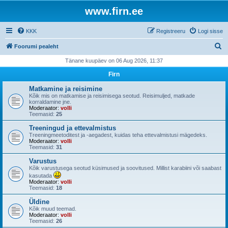
www.firn.ee
KKK
Registreeru
Logi sisse
O
Foorumi pealeht
t
Tänane kuupäev on 06 Aug 2026, 11:37
s
Firn
i
Matkamine ja reisimine
Kõik mis on matkamise ja reisimisega seotud. Reisimuljed, matkade
korraldamine jne.
Moderaator:
volli
Teemasid:
25
Treeningud ja ettevalmistus
Treeningmeetoditest ja -aegadest, kuidas teha ettevalmistusi mägedeks.
Moderaator:
volli
Teemasid:
31
Varustus
Kõik varustusega seotud küsimused ja soovitused. Millist karabiini või saabast
kasutada
Moderaator:
volli
Teemasid:
18
Üldine
Kõik muud teemad.
Moderaator:
volli
Teemasid:
26