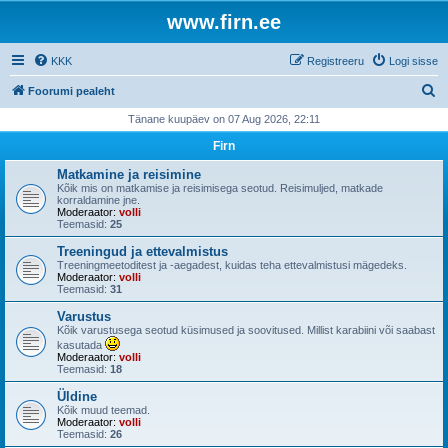
www.firn.ee
KKK
Registreeru
Logi sisse
O
Foorumi pealeht
t
Tänane kuupäev on 07 Aug 2026, 22:11
s
Firn
i
Matkamine ja reisimine
Kõik mis on matkamise ja reisimisega seotud. Reisimuljed, matkade
korraldamine jne.
Moderaator:
volli
Teemasid:
25
Treeningud ja ettevalmistus
Treeningmeetoditest ja -aegadest, kuidas teha ettevalmistusi mägedeks.
Moderaator:
volli
Teemasid:
31
Varustus
Kõik varustusega seotud küsimused ja soovitused. Millist karabiini või saabast
kasutada
Moderaator:
volli
Teemasid:
18
Üldine
Kõik muud teemad.
Moderaator:
volli
Teemasid:
26