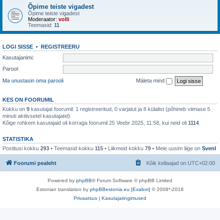
Õpime teiste vigadest
Õpime teiste vigadest
Moderaator:
volli
Teemasid:
11
LOGI SISSE
•
REGISTREERU
Kasutajanimi:
Parool:
Ma unustasin oma parooli
Mäleta mind
KES ON FOORUMIL
Kokku on
9
kasutajat foorumil: 1 registreeritud, 0 varjatut ja 8 külalist (põhineb viimase 5
minuti aktiivsetel kasutajatel)
Kõige rohkem kasutajaid oli korraga foorumil 25 Veebr 2025, 11:58, kui neid oli
1114
.
STATISTIKA
Postitusi kokku
293
• Teemasid kokku
115
• Liikmeid kokku
79
• Meie uusim liige on
SvenI
Foorumi pealeht
Kõik kellaajad on
UTC+02:00
Powered by
phpBB
® Forum Software © phpBB Limited
Estonian translation by
phpBBestonia.eu [Exabot]
© 2008*-2018
Privaatsus
|
Kasutajatingimused