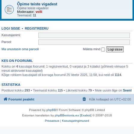
Õpime teiste vigadest
Õpime teiste vigadest
Moderaator:
volli
Teemasid:
11
LOGI SISSE
•
REGISTREERU
Kasutajanimi:
Parool:
Ma unustasin oma parooli
Mäleta mind
KES ON FOORUMIL
Kokku on
4
kasutajat foorumil: 1 registreeritud, 0 varjatut ja 3 külalist (põhineb viimase 5
minuti aktiivsetel kasutajatel)
Kõige rohkem kasutajaid oli korraga foorumil 25 Veebr 2025, 11:58, kui neid oli
1114
.
STATISTIKA
Postitusi kokku
293
• Teemasid kokku
115
• Liikmeid kokku
79
• Meie uusim liige on
SvenI
Foorumi pealeht
Kõik kellaajad on
UTC+02:00
Powered by
phpBB
® Forum Software © phpBB Limited
Estonian translation by
phpBBestonia.eu [Exabot]
© 2008*-2018
Privaatsus
|
Kasutajatingimused