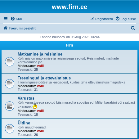
www.firn.ee
KKK
Registreeru
Logi sisse
O
Foorumi pealeht
t
Tänane kuupäev on 08 Aug 2026, 06:44
s
Firn
i
Matkamine ja reisimine
Kõik mis on matkamise ja reisimisega seotud. Reisimuljed, matkade
korraldamine jne.
Moderaator:
volli
Teemasid:
25
Treeningud ja ettevalmistus
Treeningmeetoditest ja -aegadest, kuidas teha ettevalmistusi mägedeks.
Moderaator:
volli
Teemasid:
31
Varustus
Kõik varustusega seotud küsimused ja soovitused. Millist karabiini või saabast
kasutada
Moderaator:
volli
Teemasid:
18
Üldine
Kõik muud teemad.
Moderaator:
volli
Teemasid:
26