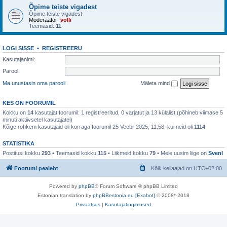
Õpime teiste vigadest
Õpime teiste vigadest
Moderaator:
volli
Teemasid:
11
LOGI SISSE
•
REGISTREERU
Kasutajanimi:
Parool:
Ma unustasin oma parooli
Mäleta mind
KES ON FOORUMIL
Kokku on
14
kasutajat foorumil: 1 registreeritud, 0 varjatut ja 13 külalist (põhineb viimase 5
minuti aktiivsetel kasutajatel)
Kõige rohkem kasutajaid oli korraga foorumil 25 Veebr 2025, 11:58, kui neid oli
1114
.
STATISTIKA
Postitusi kokku
293
• Teemasid kokku
115
• Liikmeid kokku
79
• Meie uusim liige on
SvenI
Foorumi pealeht
Kõik kellaajad on
UTC+02:00
Powered by
phpBB
® Forum Software © phpBB Limited
Estonian translation by
phpBBestonia.eu [Exabot]
© 2008*-2018
Privaatsus
|
Kasutajatingimused