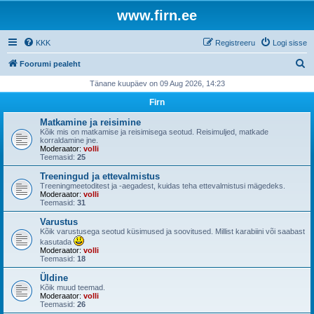
www.firn.ee
KKK
Registreeru
Logi sisse
O
Foorumi pealeht
t
Tänane kuupäev on 09 Aug 2026, 14:23
s
Firn
i
Matkamine ja reisimine
Kõik mis on matkamise ja reisimisega seotud. Reisimuljed, matkade
korraldamine jne.
Moderaator:
volli
Teemasid:
25
Treeningud ja ettevalmistus
Treeningmeetoditest ja -aegadest, kuidas teha ettevalmistusi mägedeks.
Moderaator:
volli
Teemasid:
31
Varustus
Kõik varustusega seotud küsimused ja soovitused. Millist karabiini või saabast
kasutada
Moderaator:
volli
Teemasid:
18
Üldine
Kõik muud teemad.
Moderaator:
volli
Teemasid:
26