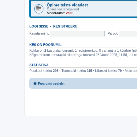
Õpime teiste vigadest
Õpime teiste vigadest
Moderaator:
volli
LOGI SISSE
•
REGISTREERU
Kasutajanimi:
Parool:
KES ON FOORUMIL
Kokku on
2
kasutajat foorumil: 1 registreeritud, 0 varjatut ja 1 külaline (p
Kõige rohkem kasutajaid oli korraga foorumil 25 Veebr 2025, 11:58, kui ne
STATISTIKA
Postitusi kokku
293
• Teemasid kokku
115
• Liikmeid kokku
79
• Meie uus
Foorumi pealeht