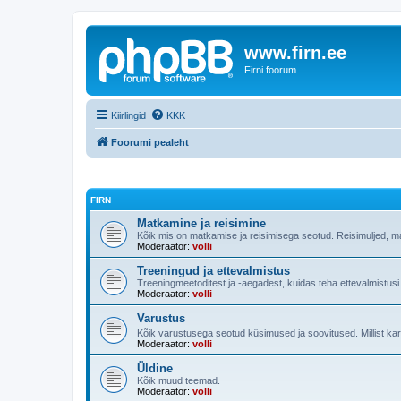
www.firn.ee
Firni foorum
Kiirlingid
KKK
Foorumi pealeht
FIRN
Matkamine ja reisimine
Kõik mis on matkamise ja reisimisega seotud. Reisimuljed, m
Moderaator:
volli
Treeningud ja ettevalmistus
Treeningmeetoditest ja -aegadest, kuidas teha ettevalmistus
Moderaator:
volli
Varustus
Kõik varustusega seotud küsimused ja soovitused. Millist ka
Moderaator:
volli
Üldine
Kõik muud teemad.
Moderaator:
volli