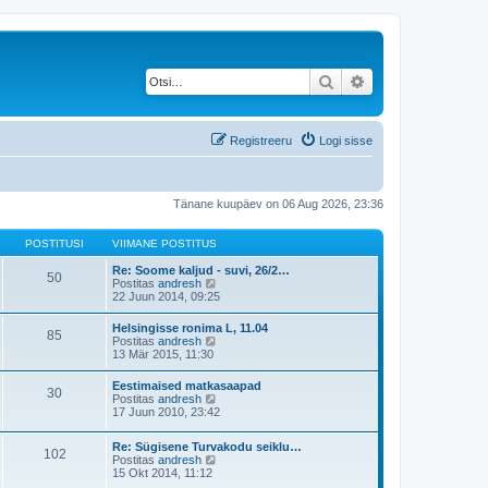
Otsi
Täiendatud otsing
Registreeru
Logi sisse
Tänane kuupäev on 06 Aug 2026, 23:36
POSTITUSI
VIIMANE POSTITUS
Re: Soome kaljud - suvi, 26/2…
50
V
Postitas
andresh
a
22 Juun 2014, 09:25
a
t
Helsingisse ronima L, 11.04
85
a
V
Postitas
andresh
v
a
13 Mär 2015, 11:30
i
a
i
t
Eestimaised matkasaapad
m
30
a
V
Postitas
andresh
a
v
a
17 Juun 2010, 23:42
s
i
a
t
i
t
p
m
Re: Sügisene Turvakodu seiklu…
a
o
102
a
V
Postitas
andresh
v
s
s
a
15 Okt 2014, 11:12
i
t
t
a