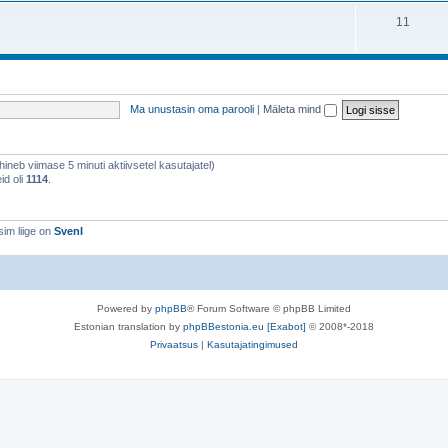
11
Ma unustasin oma parooli
|
Mäleta mind
õhineb viimase 5 minuti aktiivsetel kasutajatel)
id oli
1114
.
im liige on
SvenI
Powered by
phpBB
® Forum Software © phpBB Limited
Estonian translation by
phpBBestonia.eu [Exabot]
© 2008*-2018
Privaatsus
|
Kasutajatingimused