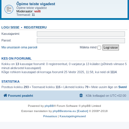
Õpime teiste vigadest
Õpime teiste vigadest
Moderaator:
volli
Teemasid:
11
LOGI SISSE
•
REGISTREERU
Kasutajanimi:
Parool:
Ma unustasin oma parooli
Mäleta mind
KES ON FOORUMIL
Kokku on
13
kasutajat foorumil: 0 registreeritud, 0 varjatut ja 13 külalist (põhineb viimase 5
minuti aktiivsetel kasutajatel)
Kõige rohkem kasutajaid oli korraga foorumil 25 Veebr 2025, 11:58, kui neid oli
1114
.
STATISTIKA
Postitusi kokku
293
• Teemasid kokku
115
• Liikmeid kokku
79
• Meie uusim liige on
SvenI
Foorumi pealeht
Kõik kellaajad on
UTC+02:00
Powered by
phpBB
® Forum Software © phpBB Limited
Estonian translation by
phpBBestonia.eu [Exabot]
© 2008*-2018
Privaatsus
|
Kasutajatingimused