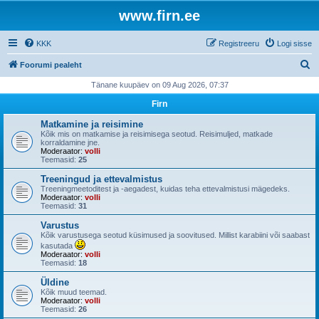
www.firn.ee
KKK
Registreeru
Logi sisse
O
Foorumi pealeht
t
Tänane kuupäev on 09 Aug 2026, 07:37
s
Firn
i
Matkamine ja reisimine
Kõik mis on matkamise ja reisimisega seotud. Reisimuljed, matkade
korraldamine jne.
Moderaator:
volli
Teemasid:
25
Treeningud ja ettevalmistus
Treeningmeetoditest ja -aegadest, kuidas teha ettevalmistusi mägedeks.
Moderaator:
volli
Teemasid:
31
Varustus
Kõik varustusega seotud küsimused ja soovitused. Millist karabiini või saabast
kasutada
Moderaator:
volli
Teemasid:
18
Üldine
Kõik muud teemad.
Moderaator:
volli
Teemasid:
26