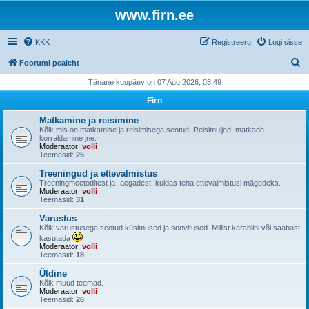
www.firn.ee
KKK
Registreeru
Logi sisse
O
Foorumi pealeht
t
Tänane kuupäev on 07 Aug 2026, 03:49
s
Firn
i
Matkamine ja reisimine
Kõik mis on matkamise ja reisimisega seotud. Reisimuljed, matkade
korraldamine jne.
Moderaator:
volli
Teemasid:
25
Treeningud ja ettevalmistus
Treeningmeetoditest ja -aegadest, kuidas teha ettevalmistusi mägedeks.
Moderaator:
volli
Teemasid:
31
Varustus
Kõik varustusega seotud küsimused ja soovitused. Millist karabiini või saabast
kasutada
Moderaator:
volli
Teemasid:
18
Üldine
Kõik muud teemad.
Moderaator:
volli
Teemasid:
26