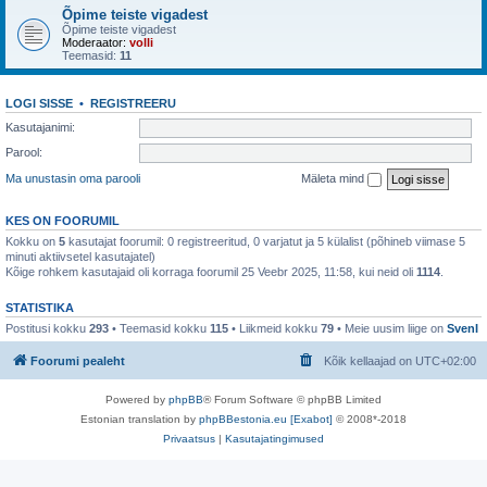
Õpime teiste vigadest
Õpime teiste vigadest
Moderaator:
volli
Teemasid:
11
LOGI SISSE
•
REGISTREERU
Kasutajanimi:
Parool:
Ma unustasin oma parooli
Mäleta mind
KES ON FOORUMIL
Kokku on
5
kasutajat foorumil: 0 registreeritud, 0 varjatut ja 5 külalist (põhineb viimase 5
minuti aktiivsetel kasutajatel)
Kõige rohkem kasutajaid oli korraga foorumil 25 Veebr 2025, 11:58, kui neid oli
1114
.
STATISTIKA
Postitusi kokku
293
• Teemasid kokku
115
• Liikmeid kokku
79
• Meie uusim liige on
SvenI
Foorumi pealeht
Kõik kellaajad on
UTC+02:00
Powered by
phpBB
® Forum Software © phpBB Limited
Estonian translation by
phpBBestonia.eu [Exabot]
© 2008*-2018
Privaatsus
|
Kasutajatingimused