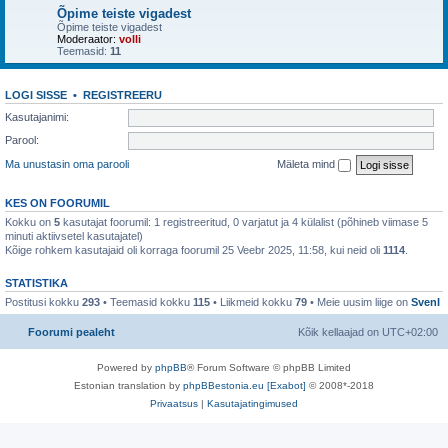
Õpime teiste vigadest
Õpime teiste vigadest
Moderaator:
volli
Teemasid:
11
LOGI SISSE
•
REGISTREERU
Kasutajanimi:
Parool:
Ma unustasin oma parooli
Mäleta mind
KES ON FOORUMIL
Kokku on
5
kasutajat foorumil: 1 registreeritud, 0 varjatut ja 4 külalist (põhineb viimase 5
minuti aktiivsetel kasutajatel)
Kõige rohkem kasutajaid oli korraga foorumil 25 Veebr 2025, 11:58, kui neid oli
1114
.
STATISTIKA
Postitusi kokku
293
• Teemasid kokku
115
• Liikmeid kokku
79
• Meie uusim liige on
SvenI
Foorumi pealeht
Kõik kellaajad on
UTC+02:00
Powered by
phpBB
® Forum Software © phpBB Limited
Estonian translation by
phpBBestonia.eu [Exabot]
© 2008*-2018
Privaatsus
|
Kasutajatingimused