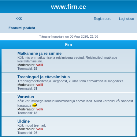
www.firn.ee
KKK
Registreeru
Logi sisse
O
Foorumi pealeht
t
Tänane kuupäev on 06 Aug 2026, 21:36
s
Firn
i
Matkamine ja reisimine
Kõik mis on matkamise ja reisimisega seotud. Reisimuljed, matkade
korraldamine jne.
Moderaator:
volli
Teemasid:
25
Treeningud ja ettevalmistus
Treeningmeetoditest ja -aegadest, kuidas teha ettevalmistusi mägedeks.
Moderaator:
volli
Teemasid:
31
Varustus
Kõik varustusega seotud küsimused ja soovitused. Millist karabiini või saabast
kasutada
Moderaator:
volli
Teemasid:
18
Üldine
Kõik muud teemad.
Moderaator:
volli
Teemasid:
26