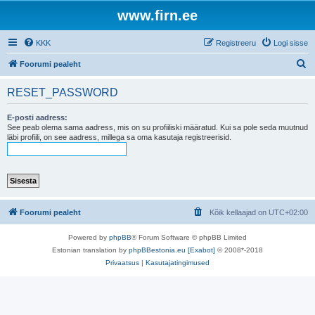
www.firn.ee
KKK
Registreeru
Logi sisse
O
Foorumi pealeht
t
RESET_PASSWORD
s
i
E-posti aadress:
See peab olema sama aadress, mis on su profiiliski määratud. Kui sa pole seda muutnud
läbi profiili, on see aadress, millega sa oma kasutaja registreerisid.
Foorumi pealeht
Kõik kellaajad on
UTC+02:00
Powered by
phpBB
® Forum Software © phpBB Limited
Estonian translation by
phpBBestonia.eu [Exabot]
© 2008*-2018
Privaatsus
|
Kasutajatingimused