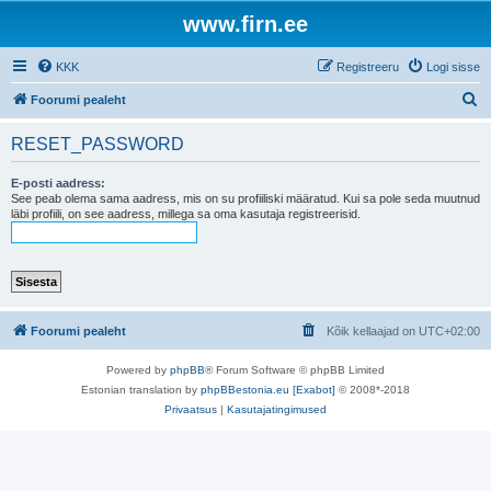
www.firn.ee
KKK
Registreeru
Logi sisse
O
Foorumi pealeht
t
RESET_PASSWORD
s
i
E-posti aadress:
See peab olema sama aadress, mis on su profiiliski määratud. Kui sa pole seda muutnud
läbi profiili, on see aadress, millega sa oma kasutaja registreerisid.
Foorumi pealeht
Kõik kellaajad on
UTC+02:00
Powered by
phpBB
® Forum Software © phpBB Limited
Estonian translation by
phpBBestonia.eu [Exabot]
© 2008*-2018
Privaatsus
|
Kasutajatingimused