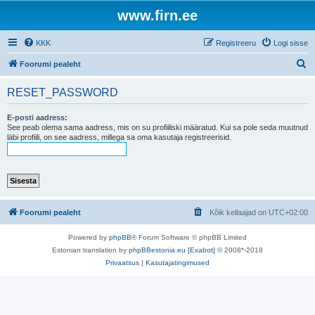
www.firn.ee
KKK
Registreeru
Logi sisse
O
Foorumi pealeht
t
RESET_PASSWORD
s
i
E-posti aadress:
See peab olema sama aadress, mis on su profiiliski määratud. Kui sa pole seda muutnud
läbi profiili, on see aadress, millega sa oma kasutaja registreerisid.
Foorumi pealeht
Kõik kellaajad on
UTC+02:00
Powered by
phpBB
® Forum Software © phpBB Limited
Estonian translation by
phpBBestonia.eu [Exabot]
© 2008*-2018
Privaatsus
|
Kasutajatingimused