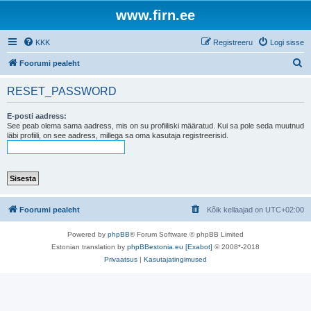
www.firn.ee
KKK
Registreeru
Logi sisse
O
Foorumi pealeht
t
RESET_PASSWORD
s
i
E-posti aadress:
See peab olema sama aadress, mis on su profiiliski määratud. Kui sa pole seda muutnud
läbi profiili, on see aadress, millega sa oma kasutaja registreerisid.
Foorumi pealeht
Kõik kellaajad on
UTC+02:00
Powered by
phpBB
® Forum Software © phpBB Limited
Estonian translation by
phpBBestonia.eu [Exabot]
© 2008*-2018
Privaatsus
|
Kasutajatingimused