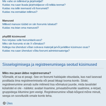
Mis vahe on tellimisel ja järjehoidjal?
Kuidas ma saan lisada järjehoidjasse või tellida teemat?
Kuidas ma tellin teemasid või foorumeid?
Kuidas ma eemaldan tellimusi?
Manused
Millised manuse tüübid on siin foorumis lubatud?
Kuidas ma leian oma manused?
phpBB küsimused
Kes kirjutas selle foorumitarkvara?
Miks siin foorumis ei ole X võimalust?
Kellega ma ühendust võtan solvava materjali ja/või juriidilise küsimuse osas?
Kuidas ma saan ühendust võtta foorumi administraatoriga?
Sisselogimisega ja registreerumisega seotud küsimused
Miks ma pean üldse registreeruma?
Võimalik, et sa ei peagi. See on foorumi haldajate otsustada, kas nad lasevad
postitada ilma registreerimiseta või pead ikkagi looma konto. Siiski;
registreerumine annab sulle mitmeid lisa võimalusi juurde, mida tavalistel
külalistel ei ole - näiteks: avatari lisamine, privaatsõnumite saatmine, e-kirjad,
gruppidega liitumine jpm veelgi. Registreerumine võtab kõigest mõne minuti,
seega on soovituslik omale konto teha.
Üles