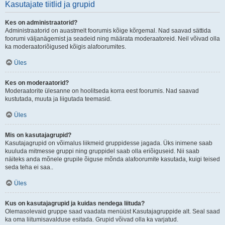
Kasutajate tiitlid ja grupid
Kes on administraatorid?
Administraatorid on auastmelt foorumis kõige kõrgemal. Nad saavad sättida
foorumi väljanägemist ja seadeid ning määrata moderaatoreid. Neil võivad olla
ka moderaatoriõigused kõigis alafoorumites.
Üles
Kes on moderaatorid?
Moderaatorite ülesanne on hoolitseda korra eest foorumis. Nad saavad
kustutada, muuta ja liigutada teemasid.
Üles
Mis on kasutajagrupid?
Kasutajagrupid on võimalus liikmeid gruppidesse jagada. Üks inimene saab
kuuluda mitmesse gruppi ning gruppidel saab olla eriõiguseid. Nii saab
näiteks anda mõnele grupile õiguse mõnda alafoorumite kasutada, kuigi teised
seda teha ei saa..
Üles
Kus on kasutajagrupid ja kuidas nendega liituda?
Olemasolevaid gruppe saad vaadata menüüst Kasutajagruppide alt. Seal saad
ka oma liitumisavalduse esitada. Grupid võivad olla ka varjatud.