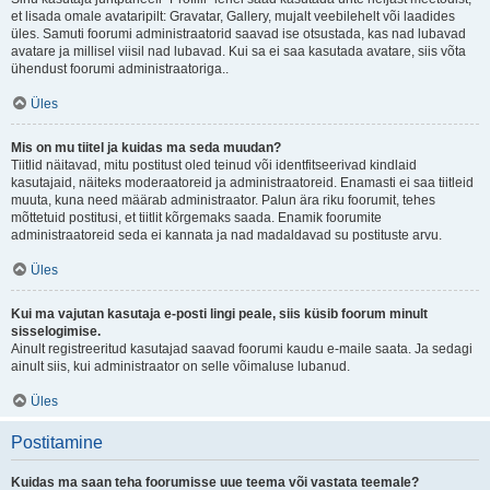
et lisada omale avataripilt: Gravatar, Gallery, mujalt veebilehelt või laadides
üles. Samuti foorumi administraatorid saavad ise otsustada, kas nad lubavad
avatare ja millisel viisil nad lubavad. Kui sa ei saa kasutada avatare, siis võta
ühendust foorumi administraatoriga..
Üles
Mis on mu tiitel ja kuidas ma seda muudan?
Tiitlid näitavad, mitu postitust oled teinud või identfitseerivad kindlaid
kasutajaid, näiteks moderaatoreid ja administraatoreid. Enamasti ei saa tiitleid
muuta, kuna need määrab administraator. Palun ära riku foorumit, tehes
mõttetuid postitusi, et tiitlit kõrgemaks saada. Enamik foorumite
administraatoreid seda ei kannata ja nad madaldavad su postituste arvu.
Üles
Kui ma vajutan kasutaja e-posti lingi peale, siis küsib foorum minult
sisselogimise.
Ainult registreeritud kasutajad saavad foorumi kaudu e-maile saata. Ja sedagi
ainult siis, kui administraator on selle võimaluse lubanud.
Üles
Postitamine
Kuidas ma saan teha foorumisse uue teema või vastata teemale?