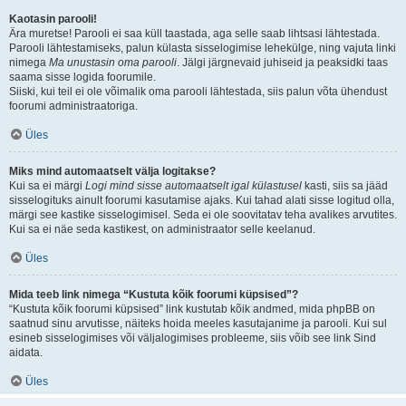
Kaotasin parooli!
Ära muretse! Parooli ei saa küll taastada, aga selle saab lihtsasi lähtestada.
Parooli lähtestamiseks, palun külasta sisselogimise lehekülge, ning vajuta linki
nimega
Ma unustasin oma parooli
. Jälgi järgnevaid juhiseid ja peaksidki taas
saama sisse logida foorumile.
Siiski, kui teil ei ole võimalik oma parooli lähtestada, siis palun võta ühendust
foorumi administraatoriga.
Üles
Miks mind automaatselt välja logitakse?
Kui sa ei märgi
Logi mind sisse automaatselt igal külastusel
kasti, siis sa jääd
sisselogituks ainult foorumi kasutamise ajaks. Kui tahad alati sisse logitud olla,
märgi see kastike sisselogimisel. Seda ei ole soovitatav teha avalikes arvutites.
Kui sa ei näe seda kastikest, on administraator selle keelanud.
Üles
Mida teeb link nimega “Kustuta kõik foorumi küpsised”?
“Kustuta kõik foorumi küpsised” link kustutab kõik andmed, mida phpBB on
saatnud sinu arvutisse, näiteks hoida meeles kasutajanime ja parooli. Kui sul
esineb sisselogimises või väljalogimises probleeme, siis võib see link Sind
aidata.
Üles