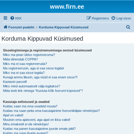
www.firn.ee
KKK
Registreeru
Logi sisse
O
Foorumi pealeht
Korduma Kippuvad Küsimused
t
Korduma Kippuvad Küsimused
s
i
Sisselogimisega ja registreerumisega seotud küsimused
Miks ma pean üldse registreeruma?
Mida tähendab COPPA?
Miks ma ei saa registreeruda?
Ma registreerusin, aga ei saa sisse logida!
Miks ma ei saa sisse logida?
Kunagi ammu liitusin, aga nüüd ei saa enam sisse?!
Kaotasin parooli!
Miks mind automaatselt välja logitakse?
Mida teeb link nimega “Kustuta kõik foorumi küpsised”?
Kasutaja eelistused ja seaded
Kuidas saan ma oma seadeid muuta?
Kuidas ma saan peita oma kasutajanime foorumilolijate nimekirjast?
Ajad on valed!
Muutsin oma ajatsooni, aga ajad on ikka valed!
Minu emakeelt ei ole nimekirjas!
Kuidas ma panen kasutajanime juurde omale pildi?
Kuidas ma saan lisada avatari?