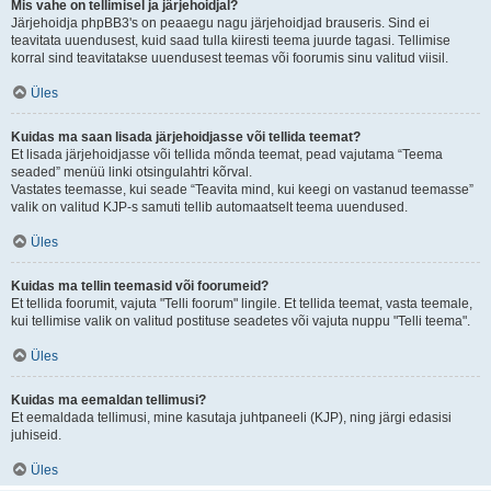
Mis vahe on tellimisel ja järjehoidjal?
Järjehoidja phpBB3's on peaaegu nagu järjehoidjad brauseris. Sind ei
teavitata uuendusest, kuid saad tulla kiiresti teema juurde tagasi. Tellimise
korral sind teavitatakse uuendusest teemas või foorumis sinu valitud viisil.
Üles
Kuidas ma saan lisada järjehoidjasse või tellida teemat?
Et lisada järjehoidjasse või tellida mõnda teemat, pead vajutama “Teema
seaded” menüü linki otsingulahtri kõrval.
Vastates teemasse, kui seade “Teavita mind, kui keegi on vastanud teemasse”
valik on valitud KJP-s samuti tellib automaatselt teema uuendused.
Üles
Kuidas ma tellin teemasid või foorumeid?
Et tellida foorumit, vajuta "Telli foorum" lingile. Et tellida teemat, vasta teemale,
kui tellimise valik on valitud postituse seadetes või vajuta nuppu "Telli teema".
Üles
Kuidas ma eemaldan tellimusi?
Et eemaldada tellimusi, mine kasutaja juhtpaneeli (KJP), ning järgi edasisi
juhiseid.
Üles