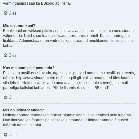
vormindamist saab ka BBkood abil teha.
Üles
Mis on emotikoni?
Emotikonid on väiksed pildikesed, mis aitavad sul postituses oma emotsioone
väljendada. Neid saad teatesse lisada postitamise lehelt. Katsu nendega mitte
liialdada. Administraator on võib-olla ka määranud emotikonide limiidi potituse
kohta.
Üles
Kas ma saan pilte postitada?
Pilte saab postitusse kuvada, aga selleks peavad nad olema avalikus serveris,
näiteks http://www.sinudomeen.ee/minu-pilt.gif. või sa pead need üles laadima
siia lehele. Neid ei saa kuvada oma arvutist (kui see pole server) ja samuti
parooliga kaitstud kohtadest. Piltide lisamiseks kasuta BBkood'i.
Üles
Mis on üldteadaanded?
Üldteadaanded sisaldavad tähtsat informatsiooni ja sa peaksid neid lugema.
Nad ilmuvad iga foorumi päisesse ja juhtpaneeli. Üldteadaannete õigused
määrab administraator.
Üles