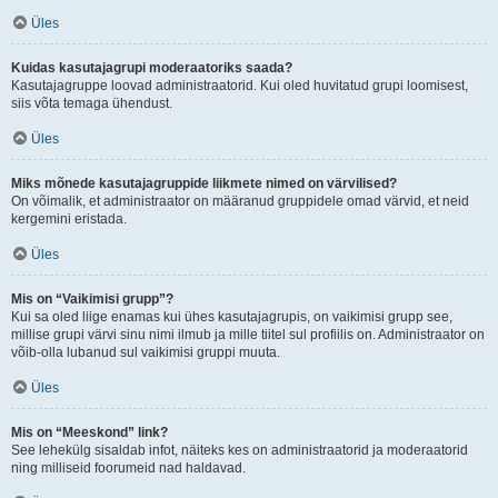
Üles
Kuidas kasutajagrupi moderaatoriks saada?
Kasutajagruppe loovad administraatorid. Kui oled huvitatud grupi loomisest,
siis võta temaga ühendust.
Üles
Miks mõnede kasutajagruppide liikmete nimed on värvilised?
On võimalik, et administraator on määranud gruppidele omad värvid, et neid
kergemini eristada.
Üles
Mis on “Vaikimisi grupp”?
Kui sa oled liige enamas kui ühes kasutajagrupis, on vaikimisi grupp see,
millise grupi värvi sinu nimi ilmub ja mille tiitel sul profiilis on. Administraator on
võib-olla lubanud sul vaikimisi gruppi muuta.
Üles
Mis on “Meeskond” link?
See lehekülg sisaldab infot, näiteks kes on administraatorid ja moderaatorid
ning milliseid foorumeid nad haldavad.