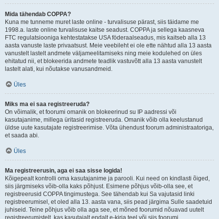
Mida tähendab COPPA?
Kuna me tunneme muret laste online - turvalisuse pärast, siis täidame me
1998.a. laste online turvalisuse kaitse seadust. COPPA ja sellega kaasneva
FTC regulatsiooniga kehtestatakse USA föderaalseadus, mis kaitseb alla 13
aasta vanuste laste privaatsust. Meie veebileht ei ole ette nähtud alla 13 aasta
vanustelt lastelt andmete väljameelitamiseks ning meie kodulehed on üles
ehitatud nii, et blokeerida andmete teadlik vastuvõtt alla 13 aasta vanustelt
lastelt alati, kui nõutakse vanusandmeid.
Üles
Miks ma ei saa registreeruda?
On võimalik, et foorumi omanik on blokeerinud su IP aadressi või
kasutajanime, millega üritasid registreeruda. Omanik võib olla keelustanud
üldse uute kasutajate registreerimise. Võta ühendust foorum administraatoriga,
et saada abi.
Üles
Ma registreerusin, aga ei saa sisse logida!
Kõigepealt kontrolli oma kasutajanime ja parooli. Kui need on kindlasti õiged,
siis järgmiseks võib-olla kaks põhjust. Esimene põhjus võib-olla see, et
registreerusid COPPA tingimustega. See tähendab kui Sa vajutasid linki
registreerumisel, et oled alla 13. aasta vana, siis pead järgima Sulle saadetuid
juhiseid. Teine põhjus võib olla aga see, et mõned foorumid nõuavad uutelt
registreerumistelt, kas kasutajalt endalt e-kirja teel või siis foorumi