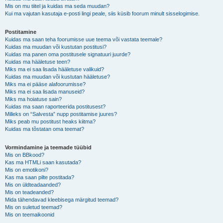
Mis on mu tiitel ja kuidas ma seda muudan?
Kui ma vajutan kasutaja e-posti lingi peale, siis küsib foorum minult sisselogimise.
Postitamine
Kuidas ma saan teha foorumisse uue teema või vastata teemale?
Kuidas ma muudan või kustutan postitusi?
Kuidas ma panen oma postitusele signatuuri juurde?
Kuidas ma hääletuse teen?
Miks ma ei saa lisada hääletuse valikuid?
Kuidas ma muudan või kustutan hääletuse?
Miks ma ei pääse alafoorumisse?
Miks ma ei saa lisada manuseid?
Miks ma hoiatuse sain?
Kuidas ma saan raporteerida postitusest?
Milleks on “Salvesta” nupp postitamise juures?
Miks peab mu postitust heaks kiitma?
Kuidas ma tõstatan oma teemat?
Vormindamine ja teemade tüübid
Mis on BBkood?
Kas ma HTMLi saan kasutada?
Mis on emotikoni?
Kas ma saan pilte postitada?
Mis on üldteadaanded?
Mis on teadeanded?
Mida tähendavad kleebisega märgitud teemad?
Mis on suletud teemad?
Mis on teemaikoonid