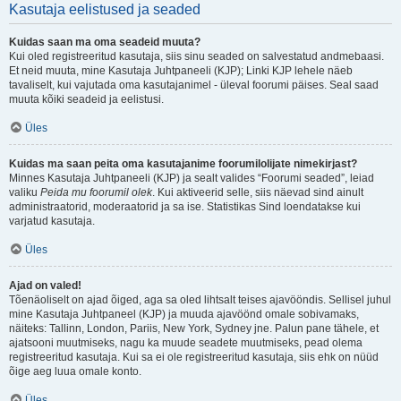
Kasutaja eelistused ja seaded
Kuidas saan ma oma seadeid muuta?
Kui oled registreeritud kasutaja, siis sinu seaded on salvestatud andmebaasi.
Et neid muuta, mine Kasutaja Juhtpaneeli (KJP); Linki KJP lehele näeb
tavaliselt, kui vajutada oma kasutajanimel - üleval foorumi päises. Seal saad
muuta kõiki seadeid ja eelistusi.
Üles
Kuidas ma saan peita oma kasutajanime foorumilolijate nimekirjast?
Minnes Kasutaja Juhtpaneeli (KJP) ja sealt valides “Foorumi seaded”, leiad
valiku
Peida mu foorumil olek
. Kui aktiveerid selle, siis näevad sind ainult
administraatorid, moderaatorid ja sa ise. Statistikas Sind loendatakse kui
varjatud kasutaja.
Üles
Ajad on valed!
Tõenäoliselt on ajad õiged, aga sa oled lihtsalt teises ajavööndis. Sellisel juhul
mine Kasutaja Juhtpaneel (KJP) ja muuda ajavöönd omale sobivamaks,
näiteks: Tallinn, London, Pariis, New York, Sydney jne. Palun pane tähele, et
ajatsooni muutmiseks, nagu ka muude seadete muutmiseks, pead olema
registreeritud kasutaja. Kui sa ei ole registreeritud kasutaja, siis ehk on nüüd
õige aeg luua omale konto.
Üles