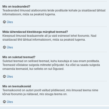
Mis on teadeanded?
Teadeanded ilmuvad alafoorumis teiste postituste kohale ja sisaldavad tähtsat
informatsiooni, mida sa peaksid lugema.
Üles
Mida tähendavad kleebisega märgitud teemad?
Kleepsud ilmuvad teadaannete all ja vaid esimesel lehel foorumis. Nad
sisaldavad tihti tähtsat informatsiooni, mida sa peaksid lugema.
Üles
Mis on suletud teemad?
Suletud teemad on sellised teemad, kuhu kasutaja ei saa enam postitada.
Teemasid võidakse sulgeda mitmetel põhjustel. Ka võid sa saada sulgeda
omaenda teemasid, kui selleks on sul õigused.
Üles
Mis on teemaikoonid
Teemaikoonid on autori poolt valitud pildikesed, mis ilmuvad teema nime
kõrval foorumis ja näitavad, mis sisuga teema on.
Üles