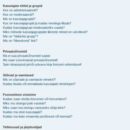
Kasutajate tiitlid ja grupid
Kes on administraatorid?
Kes on moderaatorid?
Mis on kasutajagrupid?
Kus on kasutajagrupid ja kuidas nendega liituda?
Kuidas kasutajagrupi moderaatoriks saada?
Miks mõnede kasutajagruppide liikmete nimed on värvilised?
Mis on “Vaikimisi grupp”?
Mis on “Meeskond” link?
Privaatsõnumid
Ma ei saa privaatsõnumeid saata!
Ma saan soovimatuid privaatsõnumeid!
Sain rämpsposti ja/või solvava kirja foorumi vahendusel!
Sõbrad ja vaenlased
Mis on sõprade ja vaenlaste nimekiri?
Kuidas lisada või eemaldada kasutajaid nimekirjast?
Foorumitest otsimine
Kuidas saan otsida foorumist või foorumitest?
Miks mu otsingul pole vasteid?
Miks saan ma otsingu vastuseks tühja lehe?
Kuidas ma otsin kasutajaid?
Kuidas ma leian omaenda postitused või teemad?
Tellimused ja järjehoidjad