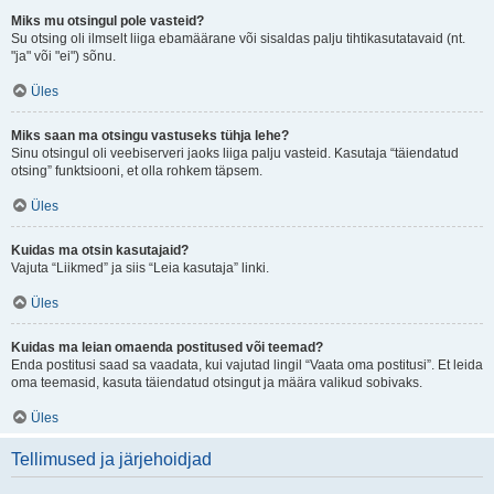
Miks mu otsingul pole vasteid?
Su otsing oli ilmselt liiga ebamäärane või sisaldas palju tihtikasutatavaid (nt.
"ja" või "ei") sõnu.
Üles
Miks saan ma otsingu vastuseks tühja lehe?
Sinu otsingul oli veebiserveri jaoks liiga palju vasteid. Kasutaja “täiendatud
otsing” funktsiooni, et olla rohkem täpsem.
Üles
Kuidas ma otsin kasutajaid?
Vajuta “Liikmed” ja siis “Leia kasutaja” linki.
Üles
Kuidas ma leian omaenda postitused või teemad?
Enda postitusi saad sa vaadata, kui vajutad lingil “Vaata oma postitusi”. Et leida
oma teemasid, kasuta täiendatud otsingut ja määra valikud sobivaks.
Üles
Tellimused ja järjehoidjad