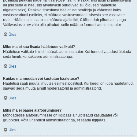
postitust) peaksid nägema
Hääletuse lisamine
sakki, mis asub kirjutamisvälja
all (kui seda ei näe, siis arvatavasti puuduvad sul õigused hääletuse
algatamiseks). Peaksid sisestama hääletuse pealkirja ja vähemalt kaks
vastusevarianti (selleks, et määrata vastusevarianti, sisesta see vastavale
reale. Hääletusele saab ka määrata ajalimiidi, 0 tähendab piiramatut aega.
Valikvastuste arv võib olla piiratud, selle määrab foorumi administraator.
Üles
Miks ma ei saa lisada hääletuse valikuid?
Hääletuse valikute limiidi määrab administraator. Kui tunned vajadust ületada
seda limiiti, kontakteeru administraatoriga.
Üles
Kuidas ma muudan või kustutan hääletuse?
Hääletusi saab muuta, muutes esimest postitust. Kui keegi on juba hääletanud,
saavad seda muuta ainult moderaatorid ja administraatorid.
Üles
Miks ma ei pääse alafoorumisse?
Mõndadesse alafoorumitesse on ligipääs ainult teatud kasutajatel või
gruppidel. Võta ühendust administraatoriga, et saada ligipääs.
Üles