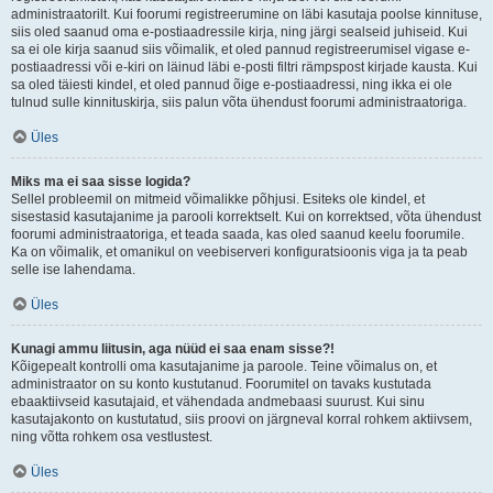
administraatorilt. Kui foorumi registreerumine on läbi kasutaja poolse kinnituse,
siis oled saanud oma e-postiaadressile kirja, ning järgi sealseid juhiseid. Kui
sa ei ole kirja saanud siis võimalik, et oled pannud registreerumisel vigase e-
postiaadressi või e-kiri on läinud läbi e-posti filtri rämpspost kirjade kausta. Kui
sa oled täiesti kindel, et oled pannud õige e-postiaadressi, ning ikka ei ole
tulnud sulle kinnituskirja, siis palun võta ühendust foorumi administraatoriga.
Üles
Miks ma ei saa sisse logida?
Sellel probleemil on mitmeid võimalikke põhjusi. Esiteks ole kindel, et
sisestasid kasutajanime ja parooli korrektselt. Kui on korrektsed, võta ühendust
foorumi administraatoriga, et teada saada, kas oled saanud keelu foorumile.
Ka on võimalik, et omanikul on veebiserveri konfiguratsioonis viga ja ta peab
selle ise lahendama.
Üles
Kunagi ammu liitusin, aga nüüd ei saa enam sisse?!
Kõigepealt kontrolli oma kasutajanime ja paroole. Teine võimalus on, et
administraator on su konto kustutanud. Foorumitel on tavaks kustutada
ebaaktiivseid kasutajaid, et vähendada andmebaasi suurust. Kui sinu
kasutajakonto on kustutatud, siis proovi on järgneval korral rohkem aktiivsem,
ning võtta rohkem osa vestlustest.
Üles