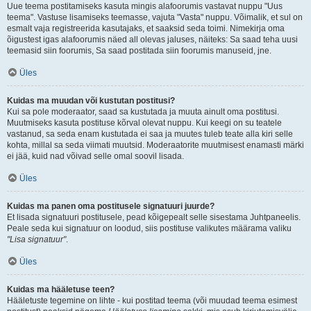
Uue teema postitamiseks kasuta mingis alafoorumis vastavat nuppu "Uus
teema". Vastuse lisamiseks teemasse, vajuta "Vasta" nuppu. Võimalik, et sul on
esmalt vaja registreerida kasutajaks, et saaksid seda toimi. Nimekirja oma
õigustest igas alafoorumis näed all olevas jaluses, näiteks: Sa saad teha uusi
teemasid siin foorumis, Sa saad postitada siin foorumis manuseid, jne.
Üles
Kuidas ma muudan või kustutan postitusi?
Kui sa pole moderaator, saad sa kustutada ja muuta ainult oma postitusi.
Muutmiseks kasuta postituse kõrval olevat nuppu. Kui keegi on su teatele
vastanud, sa seda enam kustutada ei saa ja muutes tuleb teate alla kiri selle
kohta, millal sa seda viimati muutsid. Moderaatorite muutmisest enamasti märki
ei jää, kuid nad võivad selle omal soovil lisada.
Üles
Kuidas ma panen oma postitusele signatuuri juurde?
Et lisada signatuuri postitusele, pead kõigepealt selle sisestama Juhtpaneelis.
Peale seda kui signatuur on loodud, siis postituse valikutes määrama valiku
"Lisa signatuur"
.
Üles
Kuidas ma hääletuse teen?
Hääletuste tegemine on lihte - kui postitad teema (või muudad teema esimest