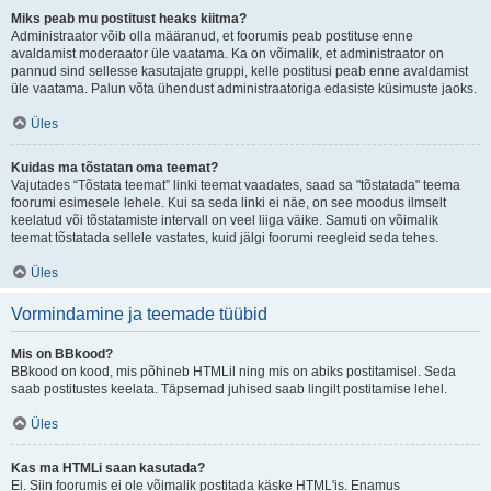
Miks peab mu postitust heaks kiitma?
Administraator võib olla määranud, et foorumis peab postituse enne
avaldamist moderaator üle vaatama. Ka on võimalik, et administraator on
pannud sind sellesse kasutajate gruppi, kelle postitusi peab enne avaldamist
üle vaatama. Palun võta ühendust administraatoriga edasiste küsimuste jaoks.
Üles
Kuidas ma tõstatan oma teemat?
Vajutades “Tõstata teemat” linki teemat vaadates, saad sa "tõstatada" teema
foorumi esimesele lehele. Kui sa seda linki ei näe, on see moodus ilmselt
keelatud või tõstatamiste intervall on veel liiga väike. Samuti on võimalik
teemat tõstatada sellele vastates, kuid jälgi foorumi reegleid seda tehes.
Üles
Vormindamine ja teemade tüübid
Mis on BBkood?
BBkood on kood, mis põhineb HTMLil ning mis on abiks postitamisel. Seda
saab postitustes keelata. Täpsemad juhised saab lingilt postitamise lehel.
Üles
Kas ma HTMLi saan kasutada?
Ei. Siin foorumis ei ole võimalik postitada käske HTML'is. Enamus