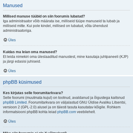
Manused
Millised manuse tüübid on siin foorumis lubatud?
Iga administraator võib määrata ise, milliseid tüüpe manuseid ta lubab ja
milliseid mitte. Kui pole kindel, millised on lubatud, võta ühendust
administraatoriga.
Üles
Kuidas ma leian oma manused?
Et leida nimekiri oma üleslaaditud manustest, mine kasutaja juhtpaneeli (KJP)
ja järgi edasisi juhiseid.
Üles
phpBB küsimused
Kes kirjutas selle foorumitarkvara?
Selle foorumi (muutmata kujul) on tootnud, avaldanud ja õigustega kaitsnud
phpBB Limited
. Foorumitarkvara on väljalastud GNU Üldise Avaliku Litsentsi,
versioon 2 (GPL-2.0) alusel ja on täiesti tasuta kasutatav kõigile. Rohkem
informatsiooni phpBB kohta leiad
phpBB.com
veebilehelt.
Üles