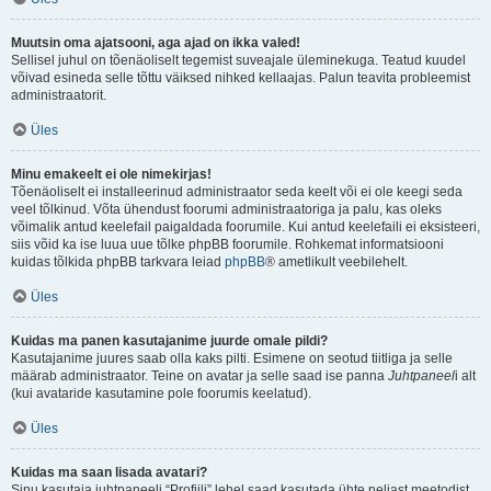
Muutsin oma ajatsooni, aga ajad on ikka valed!
Sellisel juhul on tõenäoliselt tegemist suveajale üleminekuga. Teatud kuudel
võivad esineda selle tõttu väiksed nihked kellaajas. Palun teavita probleemist
administraatorit.
Üles
Minu emakeelt ei ole nimekirjas!
Tõenäoliselt ei installeerinud administraator seda keelt või ei ole keegi seda
veel tõlkinud. Võta ühendust foorumi administraatoriga ja palu, kas oleks
võimalik antud keelefail paigaldada foorumile. Kui antud keelefaili ei eksisteeri,
siis võid ka ise luua uue tõlke phpBB foorumile. Rohkemat informatsiooni
kuidas tõlkida phpBB tarkvara leiad
phpBB
® ametlikult veebilehelt.
Üles
Kuidas ma panen kasutajanime juurde omale pildi?
Kasutajanime juures saab olla kaks pilti. Esimene on seotud tiitliga ja selle
määrab administraator. Teine on avatar ja selle saad ise panna
Juhtpaneel
i alt
(kui avataride kasutamine pole foorumis keelatud).
Üles
Kuidas ma saan lisada avatari?
Sinu kasutaja juhtpaneeli “Profiili” lehel saad kasutada ühte neljast meetodist,