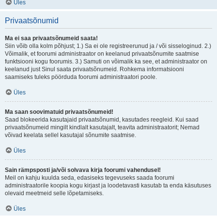
Üles
Privaatsõnumid
Ma ei saa privaatsõnumeid saata!
Siin võib olla kolm põhjust; 1.) Sa ei ole registreerunud ja / või sisseloginud. 2.)
Võimalik, et foorumi administraator on keelanud privaatsõnumite saatmise
funktsiooni kogu foorumis. 3.) Samuti on võimalik ka see, et administraator on
keelanud just Sinul saata privaatsõnumeid. Rohkema informatsiooni
saamiseks tuleks pöörduda foorumi administraatori poole.
Üles
Ma saan soovimatuid privaatsõnumeid!
Saad blokeerida kasutajaid privaatsõnumid, kasutades reegleid. Kui saad
privaatsõnumeid mingilt kindlalt kasutajalt, teavita administraatorit; Nemad
võivad keelata sellel kasutajal sõnumite saatmise.
Üles
Sain rämpsposti ja/või solvava kirja foorumi vahendusel!
Meil on kahju kuulda seda, edasiseks tegevuseks saada foorumi
administraatorile koopia kogu kirjast ja loodetavasti kasutab ta enda käsutuses
olevaid meetmeid selle lõpetamiseks.
Üles