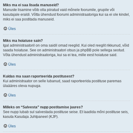
Miks ma ei saa lisada manuseid?
Manuste lisamine võib olla piiratud vaid mõnele foorumile, grupile või
kasutajale eraldi. Võtta ühendust foorumi administraatoriga kui sa ei ole kindel,
miks ei saa postitada manuseid.
Üles
Miks ma hoiatuse sain?
Igal administraatoril on oma saidil omad reeglid. Kui oled reeglit rikkunud, võid
saada hoiatuse. See on administraatori otsus ja phpBB pole sellega seotud.
Võta ühendust administraatoriga, kui sa ei tea, mille eest hoiatuse said.
Üles
Kuidas ma saan raporteerida postitusest?
Kui administraator on selle lubanud, saad raporteerida postituse paremas
ülaääres oleva nupuga.
Üles
Milleks on “Salvesta” nupp postitamise juures?
See nupp lubab sul salvestada postituse seise. Et laadida mõni postituse seis,
kasuta Kasutaja Juhtpaneel (KJP).
Üles