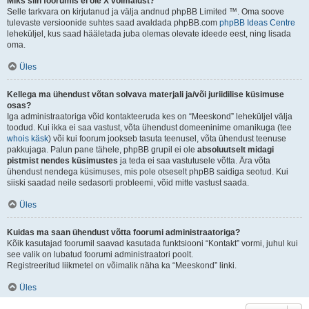
Miks siin foorumis ei ole X võimalust?
Selle tarkvara on kirjutanud ja välja andnud phpBB Limited ™. Oma soove
tulevaste versioonide suhtes saad avaldada phpBB.com
phpBB Ideas Centre
leheküljel, kus saad hääletada juba olemas olevate ideede eest, ning lisada
oma.
Üles
Kellega ma ühendust võtan solvava materjali ja/või juriidilise küsimuse
osas?
Iga administraatoriga võid kontakteeruda kes on “Meeskond” leheküljel välja
toodud. Kui ikka ei saa vastust, võta ühendust domeeninime omanikuga (tee
whois käsk
) või kui foorum jookseb tasuta teenusel, võta ühendust teenuse
pakkujaga. Palun pane tähele, phpBB grupil ei ole
absoluutselt midagi
pistmist nendes küsimustes
ja teda ei saa vastutusele võtta. Ära võta
ühendust nendega küsimuses, mis pole otseselt phpBB saidiga seotud. Kui
siiski saadad neile sedasorti probleemi, võid mitte vastust saada.
Üles
Kuidas ma saan ühendust võtta foorumi administraatoriga?
Kõik kasutajad foorumil saavad kasutada funktsiooni “Kontakt” vormi, juhul kui
see valik on lubatud foorumi administraatori poolt.
Registreeritud liikmetel on võimalik näha ka “Meeskond” linki.
Üles