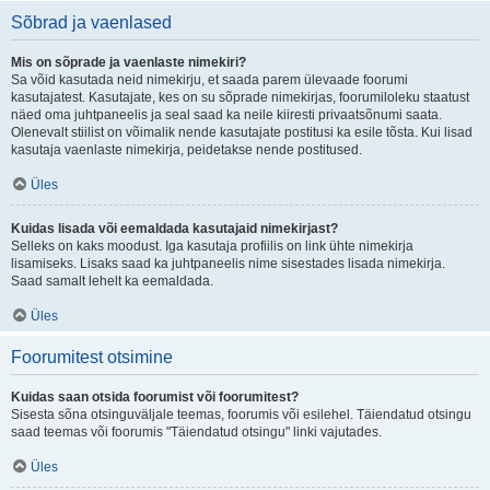
Sõbrad ja vaenlased
Mis on sõprade ja vaenlaste nimekiri?
Sa võid kasutada neid nimekirju, et saada parem ülevaade foorumi
kasutajatest. Kasutajate, kes on su sõprade nimekirjas, foorumiloleku staatust
näed oma juhtpaneelis ja seal saad ka neile kiiresti privaatsõnumi saata.
Olenevalt stiilist on võimalik nende kasutajate postitusi ka esile tõsta. Kui lisad
kasutaja vaenlaste nimekirja, peidetakse nende postitused.
Üles
Kuidas lisada või eemaldada kasutajaid nimekirjast?
Selleks on kaks moodust. Iga kasutaja profiilis on link ühte nimekirja
lisamiseks. Lisaks saad ka juhtpaneelis nime sisestades lisada nimekirja.
Saad samalt lehelt ka eemaldada.
Üles
Foorumitest otsimine
Kuidas saan otsida foorumist või foorumitest?
Sisesta sõna otsinguväljale teemas, foorumis või esilehel. Täiendatud otsingu
saad teemas või foorumis "Täiendatud otsingu" linki vajutades.
Üles